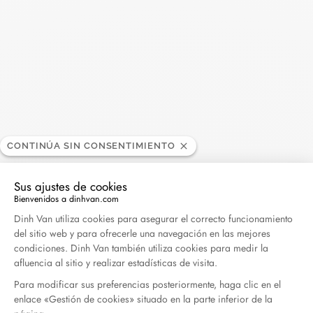
Buscar
BUSC
Publicaciones recientes
Harper's Bazaar- 04.2026
Abril 2026
CONTINÚA SIN CONSENTIMIENTO
Madame Figaro - 04.2026
Sus ajustes de cookies
Bienvenidos a dinhvan.com
Abril 2026
Plataforma de Gestión de Consentimiento: Persona
Dinh Van utiliza cookies para asegurar el correcto funcionamiento
del sitio web y para ofrecerle una navegación en las mejores
ELLE - 04.2026
condiciones. Dinh Van también utiliza cookies para medir la
Abril 2026
afluencia al sitio y realizar estadísticas de visita.
Para modificar sus preferencias posteriormente, haga clic en el
enlace «Gestión de cookies» situado en la parte inferior de la
Madame Figaro - 04.2026