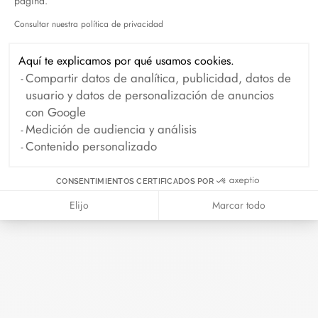
página.
Abril 2026
Consultar nuestra política de privacidad
Axeptio consent
Duel Magazine - 04.2026
Aquí te explicamos por qué usamos cookies.
Abril 2026
Compartir datos de analítica, publicidad, datos de
usuario y datos de personalización de anuncios
con Google
Archivo
Medición de audiencia y análisis
Contenido personalizado
Abril 2026
Marzo 2026
CONSENTIMIENTOS CERTIFICADOS POR
Febrero 2026
Enero 2026
Elijo
Marcar todo
Octubre 2025
Septiembre 2025
Junio 2025
Abril 2025
Marzo 2025
Febrero 2025
Diciembre 2024
Noviembre 2024
Octubre 2024
Septiembre 2024