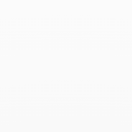
Productos asociados
Brazalete Seventies
25 000 €
Add to Wish List