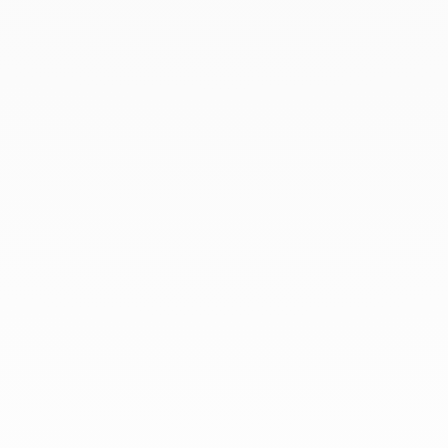
Diciembre 2019
Noviembre 2019
Octubre 2019
Septiembre 2019
Agosto 2019
Julio 2019
Junio 2019
Abril 2019
Marzo 2019
Febrero 2019
Enero 2019
Diciembre 2018
En dinh van llevamos desde 1965
esculpiendo joyas iconoclastas para
que todo el mundo las lleve a