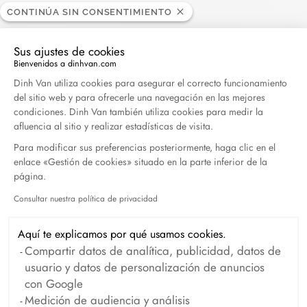
oro amarillo
oro amarillo
CONTINÚA SIN CONSENTIMIENTO
780 €
780 €
Sus ajustes de cookies
Bienvenidos a dinhvan.com
Plataforma de Gestión de Consentimiento: Persona
Dinh Van utiliza cookies para asegurar el correcto funcionamiento
del sitio web y para ofrecerle una navegación en las mejores
condiciones. Dinh Van también utiliza cookies para medir la
afluencia al sitio y realizar estadísticas de visita.
Para modificar sus preferencias posteriormente, haga clic en el
enlace «Gestión de cookies» situado en la parte inferior de la
página.
Consultar nuestra política de privacidad
Pulsera de cordón Piscis
Pulsera de cordón Acuario
Axeptio consent
oro amarillo
oro amarillo
Aquí te explicamos por qué usamos cookies.
780 €
780 €
Compartir datos de analítica, publicidad, datos de
usuario y datos de personalización de anuncios
con Google
Medición de audiencia y análisis