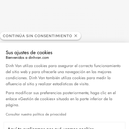
CONTINÚA SIN CONSENTIMIENTO
Collar de perlas 3
Collar de perlas y
Menottes dinh van
hematites Menottes dinh
Sus ajustes de cookies
oro amarillo y perlas
van modelo mediano
oro amarillo, perlas y
Bienvenidos a dinhvan.com
Plataforma de Gestión de Consentimiento: Persona
hematites
2 990 €
Dinh Van utiliza cookies para asegurar el correcto funcionamiento
del sitio web y para ofrecerle una navegación en las mejores
4 800 €
condiciones. Dinh Van también utiliza cookies para medir la
afluencia al sitio y realizar estadísticas de visita.
Para modificar sus preferencias posteriormente, haga clic en el
enlace «Gestión de cookies» situado en la parte inferior de la
página.
Consultar nuestra política de privacidad
Axeptio consent