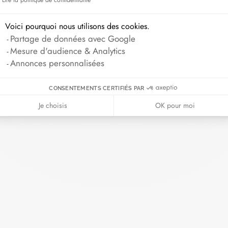
Voici pourquoi nous utilisons des cookies.
Partage de données avec Google
Mesure d'audience & Analytics
Annonces personnalisées
CONSENTEMENTS CERTIFIÉS PAR
ur chaîne Menottes dinh van
Bracelet de cheville Menott
Je choisis
OK pour moi
le
multi-motifs
or jaune
1 300 €