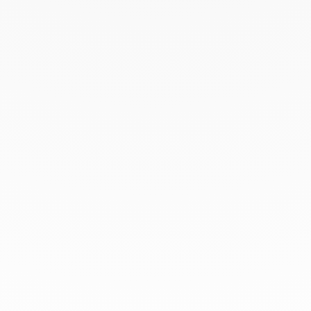
Chez dinh van, nous sculptons des
bijoux iconoclastes pour être portés
tous les jours, par tout le monde,
depuis 1965.
info@dinhvan.fr
+33 (0)1 42 86 02 66
dinh van
La Maison
Aide