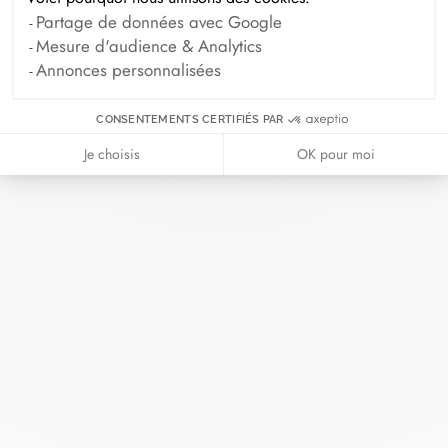
Partage de données avec Google
Collier Pi 23mm
Pendentif Pi 23mm
Mesure d'audience & Analytics
or jaune
or jaune
Annonces personnalisées
8 600 €
2 600 €
CONSENTEMENTS CERTIFIÉS PAR
Je choisis
OK pour moi
Pendentif Pi 35mm
Pendentif sur chaîne Pi 50
or jaune
mm
or jaune
5 900 €
9 400 €