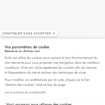
CONTINUER SANS ACCEPTER
Collier Pi 14mm
Bracelet Pi 14mm
or jaune
or jaune
Vos paramètres de cookie
Bienvenue sur dinhvan.com
2 990 €
2 020 €
Plateforme de Gestion du Consentement : Personna
Dinh van utilise les cookies pour assurer le bon fonctionnement du
site internet et pour vous proposer une navigation dans les meilleurs
conditions. Dinh van utilise également les cookies afin de mesurer
la fréquentation du site et réaliser des statistiques de visite.
Pour modifier vos préférences par la suite, cliquez sur le lien
'Gestion des cookies' situé en bas de page.
Lire la politique de confidentialité
Axeptio consent
Voici pourquoi nous utilisons des cookies.