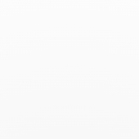
Pi
L’objet sculpté à porter
Nées de l’amour de Jean Dinh Van pour l’or pur,
et symboles d'infini, les bijoux en or Pi sont
martelées à la main, faisant de chaque pièce un
objet unique.
Trier par
Filtrer par