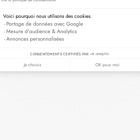
Voici pourquoi nous utilisons des cookies.
Partage de données avec Google
Mesure d'audience & Analytics
Annonces personnalisées
r chaîne Pulse
Bracelet sur chaîne Pulse
diamants
or jaune et diamants
CONSENTEMENTS CERTIFIÉS PAR
1 120 €
Je choisis
OK pour moi