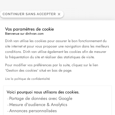
CONTINUER SANS ACCEPTER
Vos paramètres de cookie
Bienvenue sur dinhvan.com
Plateforme de Gestion du Consentement : Personna
Clip d'oreille Pulse
Dinh van utilise les cookies pour assurer le bon fonctionnement du
or rose et diamants
site internet et pour vous proposer une navigation dans les meilleurs
conditions. Dinh van utilise également les cookies afin de mesurer
1 750 €
la fréquentation du site et réaliser des statistiques de visite.
Pour modifier vos préférences par la suite, cliquez sur le lien
'Gestion des cookies' situé en bas de page.
Lire la politique de confidentialité
Axeptio consent
Voici pourquoi nous utilisons des cookies.
Partage de données avec Google
Mesure d'audience & Analytics
Annonces personnalisées