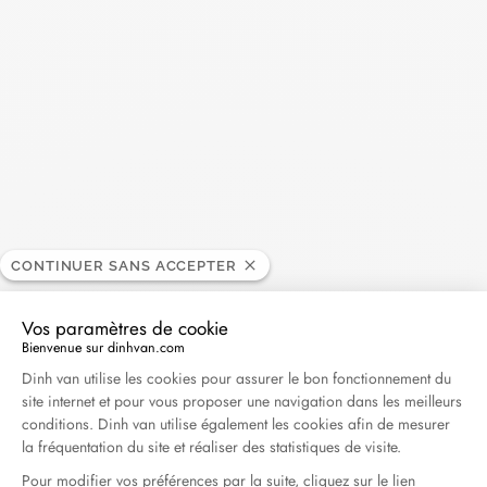
Vous aimerez aussi
CONTINUER SANS ACCEPTER
Vos paramètres de cookie
Bienvenue sur dinhvan.com
Plateforme de Gestion du Consentement : Personna
Dinh van utilise les cookies pour assurer le bon fonctionnement du
site internet et pour vous proposer une navigation dans les meilleurs
conditions. Dinh van utilise également les cookies afin de mesurer
la fréquentation du site et réaliser des statistiques de visite.
Pour modifier vos préférences par la suite, cliquez sur le lien