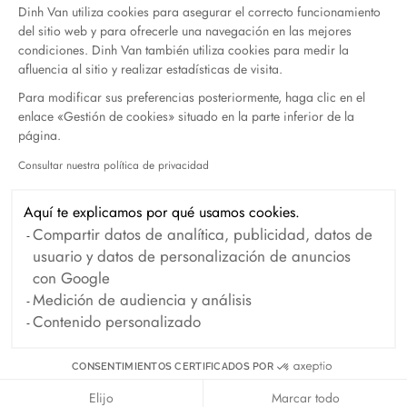
Plataforma de Gestión de Consentimiento: Persona
Dinh Van utiliza cookies para asegurar el correcto funcionamiento
del sitio web y para ofrecerle una navegación en las mejores
condiciones. Dinh Van también utiliza cookies para medir la
Colgante Acuario modelo
Cadena Maillon S - 80 cm
afluencia al sitio y realizar estadísticas de visita.
grande
oro amarillo
oro amarillo
Para modificar sus preferencias posteriormente, haga clic en el
2 900 €
enlace «Gestión de cookies» situado en la parte inferior de la
3 500 €
página.
Consultar nuestra política de privacidad
Axeptio consent
Aquí te explicamos por qué usamos cookies.
Compartir datos de analítica, publicidad, datos de
usuario y datos de personalización de anuncios
con Google
Medición de audiencia y análisis
Contenido personalizado
Collar de perlas Menottes
Collar Menottes dinh van
CONSENTIMIENTOS CERTIFICADOS POR
dinh van modelo pequeño
XS
Elijo
Marcar todo
oro amarillo y perlas
oro amarillo