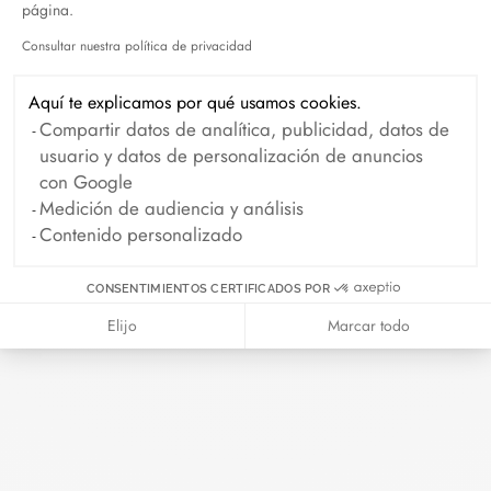
4 350 €
2 990 €
página.
Consultar nuestra política de privacidad
Axeptio consent
Aquí te explicamos por qué usamos cookies.
Compartir datos de analítica, publicidad, datos de
usuario y datos de personalización de anuncios
con Google
Medición de audiencia y análisis
Contenido personalizado
Collar Menottes dinh van
Collar Menottes dinh van
CONSENTIMIENTOS CERTIFICADOS POR
XS
XS
Elijo
Marcar todo
oro blanco y diamantes
oro blanco y diamantes
2 150 €
2 050 €