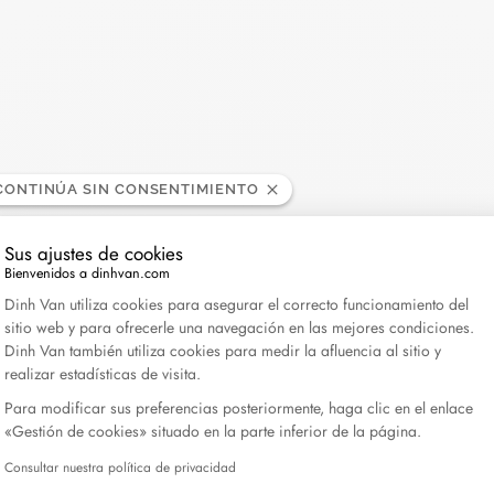
CONTINÚA SIN CONSENTIMIENTO
llon modelo pequeño
 diamantes
Sus ajustes de cookies
Bienvenidos a dinhvan.com
Plataforma de Gestión de Consentimiento: Personali
Dinh Van utiliza cookies para asegurar el correcto funcionamiento del
sitio web y para ofrecerle una navegación en las mejores condiciones.
Dinh Van también utiliza cookies para medir la afluencia al sitio y
realizar estadísticas de visita.
Para modificar sus preferencias posteriormente, haga clic en el enlace
«Gestión de cookies» situado en la parte inferior de la página.
Consultar nuestra política de privacidad
Axeptio consent