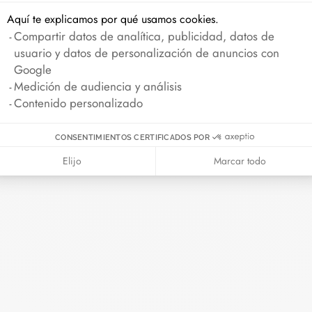
Aquí te explicamos por qué usamos cookies.
Compartir datos de analítica, publicidad, datos de
usuario y datos de personalización de anuncios con
Google
Medición de audiencia y análisis
Contenido personalizado
 Maillon modelo grande
Pulseras Maillon modelo p
CONSENTIMIENTOS CERTIFICADOS POR
 y diamantes
oro blanco y diamantes
Elijo
Marcar todo
2 900 €