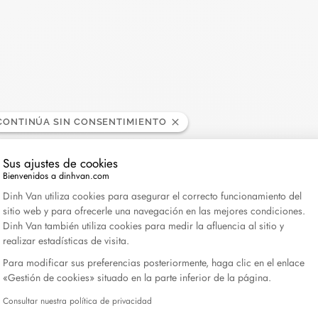
de semana
Devolucion
Si desea u
de la rece
póngase en
info@dinhv
original, 
CONTINÚA SIN CONSENTIMIENTO
formulario
talla dese
Sus ajustes de cookies
El cambio 
Bienvenidos a dinhvan.com
Plataforma de Gestión de Consentimiento: Personali
realizadas
Dinh Van utiliza cookies para asegurar el correcto funcionamiento del
siquiera e
sitio web y para ofrecerle una navegación en las mejores condiciones.
Dinh Van también utiliza cookies para medir la afluencia al sitio y
realizar estadísticas de visita.
El arte d
Para modificar sus preferencias posteriormente, haga clic en el enlace
«Gestión de cookies» situado en la parte inferior de la página.
Consultar nuestra política de privacidad
Axeptio consent