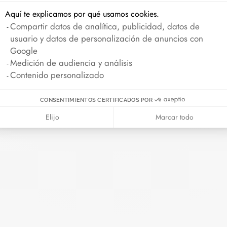
Aquí te explicamos por qué usamos cookies.
Compartir datos de analítica, publicidad, datos de
usuario y datos de personalización de anuncios con
Google
Medición de audiencia y análisis
Contenido personalizado
CONSENTIMIENTOS CERTIFICADOS POR
Elijo
Marcar todo