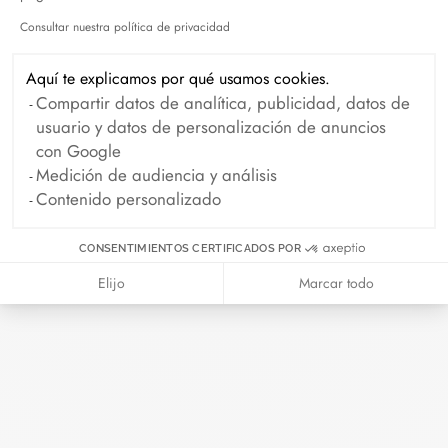
uno de nuestros distribuidores.
Consultar nuestra política de privacidad
Axeptio consent
El arte de regalar
Aquí te explicamos por qué usamos cookies.
Compartir datos de analítica, publicidad, datos de
usuario y datos de personalización de anuncios
Cada joya pedida en línea se prepara en
con Google
su elegante estuche. Añada una tarjeta
Medición de audiencia y análisis
con su mensaje personalizado para hacer
Contenido personalizado
este momento aún más especial.
CONSENTIMIENTOS CERTIFICADOS POR
Elijo
Marcar todo