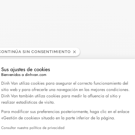
info@dinhv
original, 
formulario
talla dese
El cambio 
realizadas
siquiera e
CONTINÚA SIN CONSENTIMIENTO
El arte d
Sus ajustes de cookies
Bienvenidos a dinhvan.com
Plataforma de Gestión de Consentimiento: Personali
Dinh Van utiliza cookies para asegurar el correcto funcionamiento del
sitio web y para ofrecerle una navegación en las mejores condiciones.
Dinh Van también utiliza cookies para medir la afluencia al sitio y
realizar estadísticas de visita.
Para modificar sus preferencias posteriormente, haga clic en el enlace
«Gestión de cookies» situado en la parte inferior de la página.
Consultar nuestra política de privacidad
Axeptio consent