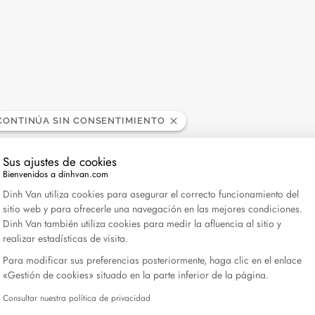
Devolucion
Si desea u
de la rece
póngase en
info@dinhv
original, 
formulario
talla dese
CONTINÚA SIN CONSENTIMIENTO
El cambio 
realizadas
Sus ajustes de cookies
siquiera e
Bienvenidos a dinhvan.com
Plataforma de Gestión de Consentimiento: Personali
Dinh Van utiliza cookies para asegurar el correcto funcionamiento del
El arte d
sitio web y para ofrecerle una navegación en las mejores condiciones.
Dinh Van también utiliza cookies para medir la afluencia al sitio y
realizar estadísticas de visita.
Para modificar sus preferencias posteriormente, haga clic en el enlace
«Gestión de cookies» situado en la parte inferior de la página.
Consultar nuestra política de privacidad
Axeptio consent