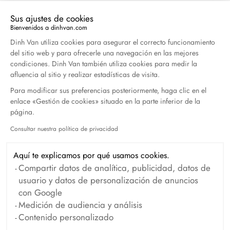
Duel Magazine - 04.2026
Abril 2026
Sus ajustes de cookies
Bienvenidos a dinhvan.com
Plataforma de Gestión de Consentimiento: Persona
Dinh Van utiliza cookies para asegurar el correcto funcionamiento
del sitio web y para ofrecerle una navegación en las mejores
Archivo
condiciones. Dinh Van también utiliza cookies para medir la
afluencia al sitio y realizar estadísticas de visita.
Abril 2026
Marzo 2026
Febrero 2026
Para modificar sus preferencias posteriormente, haga clic en el
enlace «Gestión de cookies» situado en la parte inferior de la
Enero 2026
Octubre 2025
Septiembre 2025
página.
Junio 2025
Abril 2025
Marzo 2025
Consultar nuestra política de privacidad
Axeptio consent
Febrero 2025
Diciembre 2024
Aquí te explicamos por qué usamos cookies.
Noviembre 2024
Octubre 2024
Compartir datos de analítica, publicidad, datos de
Septiembre 2024
Agosto 2024
Julio 2024
usuario y datos de personalización de anuncios
con Google
Junio 2024
Mayo 2024
Abril 2024
Medición de audiencia y análisis
Marzo 2024
Febrero 2024
Enero 2024
Contenido personalizado