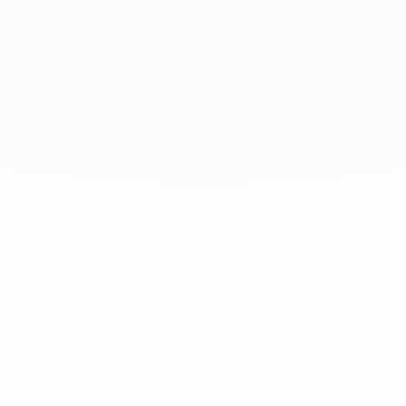
info@dinhvan.fr
+33 (0)1 42 86 02 66
dinh van
La Maison
Ayuda
Newsletter
Aviso Legal
Terminos y condiciones de venta
Política de privacidad
Gestión de cookies