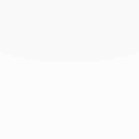
Septiembre 2020
Julio 2020
Febrero 2020
Enero 2020
Diciembre 2019
Noviembre 2019
Octubre 2019
Septiembre 2019
Agosto 2019
Julio 2019
Junio 2019
Abril 2019
Marzo 2019
Febrero 2019
Enero 2019
Diciembre 2018
En dinh van llevamos desde 1965
esculpiendo joyas iconoclastas para
que todo el mundo las lleve a
diario.