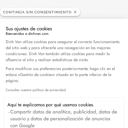
CONTINÚA SIN CONSENTIMIENTO
Buscar
Sus ajustes de cookies
Bienvenidos a dinhvan.com
BUSC
Plataforma de Gestión de Consentimiento: Persona
Dinh Van utiliza cookies para asegurar el correcto funcionamiento
del sitio web y para ofrecerle una navegación en las mejores
condiciones. Dinh Van también utiliza cookies para medir la
Publicaciones recientes
afluencia al sitio y realizar estadísticas de visita.
Para modificar sus preferencias posteriormente, haga clic en el
Harper's Bazaar- 04.2026
enlace «Gestión de cookies» situado en la parte inferior de la
Abril 2026
página.
Consultar nuestra política de privacidad
Axeptio consent
Madame Figaro - 04.2026
Abril 2026
Aquí te explicamos por qué usamos cookies.
Compartir datos de analítica, publicidad, datos de
usuario y datos de personalización de anuncios
ELLE - 04.2026
con Google
Abril 2026