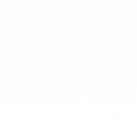
En dinh van llevamos desde 1965
esculpiendo joyas iconoclastas para
que todo el mundo las lleve a
diario.
info@dinhvan.fr
+33 (0)1 42 86 02 66
dinh van
La Maison
Ayuda
Newsletter