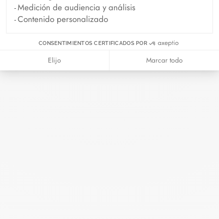
Medición de audiencia y análisis
Contenido personalizado
Madame Figaro - 04.2026
Abril 2026
CONSENTIMIENTOS CERTIFICADOS POR
Elijo
Marcar todo
Duel Magazine - 04.2026
Abril 2026
Archivo
Abril 2026
Marzo 2026
Febrero 2026
Enero 2026
Octubre 2025
Septiembre 2025
Junio 2025
Abril 2025
Marzo 2025
Febrero 2025
Diciembre 2024
Noviembre 2024
Octubre 2024