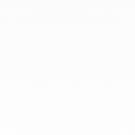
En dinh van llevamos desde 1965
esculpiendo joyas iconoclastas para
que todo el mundo las lleve a
diario.
info@dinhvan.fr
+33 (0)1 42 86 02 66
dinh van
La Maison
Ayuda
Newsletter