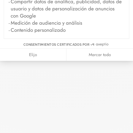
Compartir datos de analítica, publicidad, datos de
Madame Figaro - 04.2026
usuario y datos de personalización de anuncios
Abril 2026
con Google
Medición de audiencia y análisis
ELLE - 04.2026
Contenido personalizado
Abril 2026
CONSENTIMIENTOS CERTIFICADOS POR
Madame Figaro - 04.2026
Elijo
Marcar todo
Abril 2026
Duel Magazine - 04.2026
Abril 2026
Archivo
Abril 2026
Marzo 2026
Febrero 2026