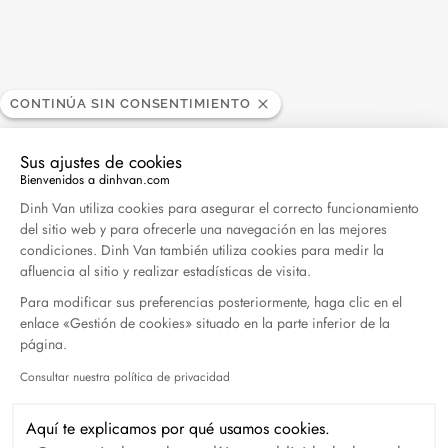
Leer más
CONTINÚA SIN CONSENTIMIENTO
Sus ajustes de cookies
Bienvenidos a dinhvan.com
Plataforma de Gestión de Consentimiento: Persona
Dinh Van utiliza cookies para asegurar el correcto funcionamiento
Buscar
del sitio web y para ofrecerle una navegación en las mejores
BUSC
condiciones. Dinh Van también utiliza cookies para medir la
afluencia al sitio y realizar estadísticas de visita.
Para modificar sus preferencias posteriormente, haga clic en el
Publicaciones recientes
enlace «Gestión de cookies» situado en la parte inferior de la
página.
Harper's Bazaar- 04.2026
Consultar nuestra política de privacidad
Axeptio consent
Abril 2026
Aquí te explicamos por qué usamos cookies.