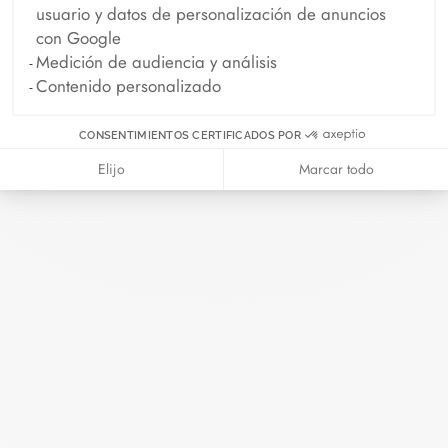
Abril 2026
usuario y datos de personalización de anuncios
con Google
Medición de audiencia y análisis
ELLE - 04.2026
Contenido personalizado
Abril 2026
CONSENTIMIENTOS CERTIFICADOS POR
Madame Figaro - 04.2026
Elijo
Marcar todo
Abril 2026
Duel Magazine - 04.2026
Abril 2026
Archivo
Abril 2026
Marzo 2026
Febrero 2026
Enero 2026
Octubre 2025
Septiembre 2025