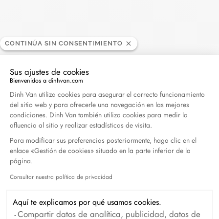
Leer más
CONTINÚA SIN CONSENTIMIENTO
Sus ajustes de cookies
Bienvenidos a dinhvan.com
Plataforma de Gestión de Consentimiento: Persona
Buscar
Dinh Van utiliza cookies para asegurar el correcto funcionamiento
del sitio web y para ofrecerle una navegación en las mejores
BUSC
condiciones. Dinh Van también utiliza cookies para medir la
afluencia al sitio y realizar estadísticas de visita.
Publicaciones recientes
Para modificar sus preferencias posteriormente, haga clic en el
enlace «Gestión de cookies» situado en la parte inferior de la
página.
Harper's Bazaar- 04.2026
Consultar nuestra política de privacidad
Abril 2026
Axeptio consent
Aquí te explicamos por qué usamos cookies.
Madame Figaro - 04.2026
Compartir datos de analítica, publicidad, datos de