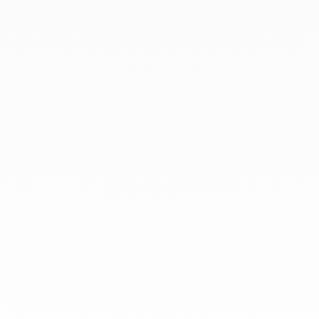
En dinh van llevamos desde 1965
esculpiendo joyas iconoclastas para
que todo el mundo las lleve a
diario.
info@dinhvan.fr
+33 (0)1 42 86 02 66
dinh van
La Maison
Ayuda
Newsletter