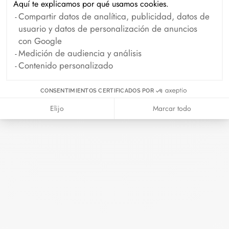
Aquí te explicamos por qué usamos cookies.
Archivo
Compartir datos de analítica, publicidad, datos de
usuario y datos de personalización de anuncios
Abril 2026
Marzo 2026
con Google
Medición de audiencia y análisis
Febrero 2026
Enero 2026
Contenido personalizado
Octubre 2025
Septiembre 2025
Junio 2025
Abril 2025
CONSENTIMIENTOS CERTIFICADOS POR
Elijo
Marcar todo
Marzo 2025
Febrero 2025
Diciembre 2024
Noviembre 2024
Octubre 2024
Septiembre 2024
Agosto 2024
Julio 2024
Junio 2024
Mayo 2024
Abril 2024
Marzo 2024
Febrero 2024
Enero 2024