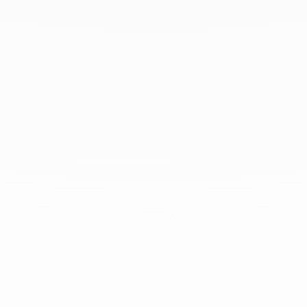
Enero 2019
Diciembre 2018
En dinh van llevamos desde 1965
esculpiendo joyas iconoclastas para
que todo el mundo las lleve a
diario.
info@dinhvan.fr
+33 (0)1 42 86 02 66
dinh van
La Maison