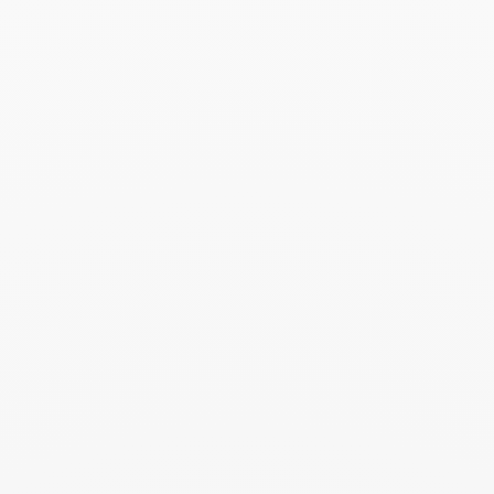
Anillo Maillon Perle modelo
pequeño
2 100 €
Add to Wish List
Buscar
BUSC
Publicaciones recientes