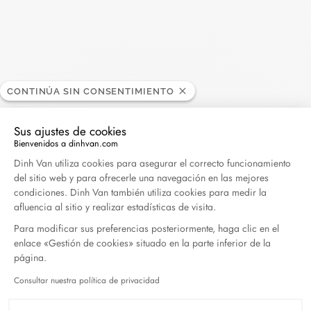
Harper's Bazaar- 04.2026
Abril 2026
Madame Figaro - 04.2026
Abril 2026
CONTINÚA SIN CONSENTIMIENTO
Sus ajustes de cookies
ELLE - 04.2026
Bienvenidos a dinhvan.com
Abril 2026
Plataforma de Gestión de Consentimiento: Persona
Dinh Van utiliza cookies para asegurar el correcto funcionamiento
del sitio web y para ofrecerle una navegación en las mejores
condiciones. Dinh Van también utiliza cookies para medir la
Madame Figaro - 04.2026
afluencia al sitio y realizar estadísticas de visita.
Abril 2026
Para modificar sus preferencias posteriormente, haga clic en el
enlace «Gestión de cookies» situado en la parte inferior de la
Duel Magazine - 04.2026
página.
Abril 2026
Consultar nuestra política de privacidad
Axeptio consent