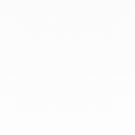
Marzo 2019
Febrero 2019
Enero 2019
Diciembre 2018
En dinh van llevamos desde 1965
esculpiendo joyas iconoclastas para
que todo el mundo las lleve a
diario.
info@dinhvan.fr
+33 (0)1 42 86 02 66
dinh van