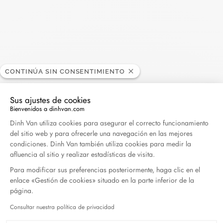
Harper's Bazaar- 04.2026
Abril 2026
Madame Figaro - 04.2026
CONTINÚA SIN CONSENTIMIENTO
Abril 2026
Sus ajustes de cookies
ELLE - 04.2026
Bienvenidos a dinhvan.com
Plataforma de Gestión de Consentimiento: Persona
Abril 2026
Dinh Van utiliza cookies para asegurar el correcto funcionamiento
del sitio web y para ofrecerle una navegación en las mejores
condiciones. Dinh Van también utiliza cookies para medir la
Madame Figaro - 04.2026
afluencia al sitio y realizar estadísticas de visita.
Abril 2026
Para modificar sus preferencias posteriormente, haga clic en el
enlace «Gestión de cookies» situado en la parte inferior de la
página.
Duel Magazine - 04.2026
Abril 2026
Consultar nuestra política de privacidad
Axeptio consent