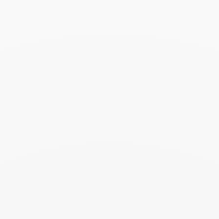
Collar Maillon modelo
pequeño
3 800 €
Add to Wish List
Buscar
BUSC
Publicaciones recientes