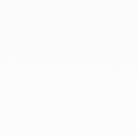
Octubre 2019
Septiembre 2019
Agosto 2019
Julio 2019
Junio 2019
Abril 2019
Marzo 2019
Febrero 2019
Enero 2019
Diciembre 2018
En dinh van llevamos desde 1965
esculpiendo joyas iconoclastas para
que todo el mundo las lleve a
diario.