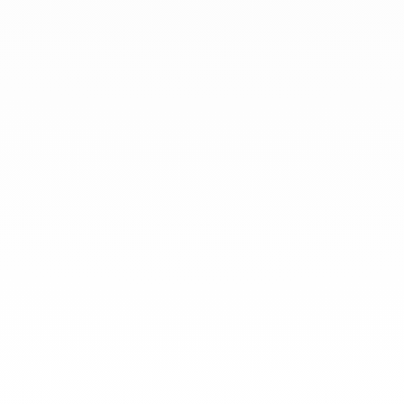
info@dinhvan.fr
+33 (0)1 42 86 02 66
dinh van
La Maison
Ayuda
Newsletter
Aviso Legal
Terminos y condiciones de venta
Política de privacidad
Gestión de cookies