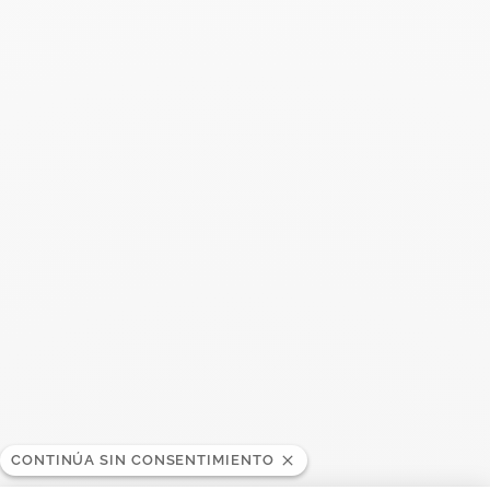
Buscar
BUSC
Publicaciones recientes
Harper's Bazaar- 04.2026
Abril 2026
Madame Figaro - 04.2026
Abril 2026
ELLE - 04.2026
Abril 2026
Madame Figaro - 04.2026
CONTINÚA SIN CONSENTIMIENTO
Abril 2026