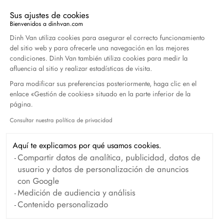
Sus ajustes de cookies
Duel Magazine - 04.2026
Bienvenidos a dinhvan.com
Plataforma de Gestión de Consentimiento: Persona
Abril 2026
Dinh Van utiliza cookies para asegurar el correcto funcionamiento
del sitio web y para ofrecerle una navegación en las mejores
condiciones. Dinh Van también utiliza cookies para medir la
afluencia al sitio y realizar estadísticas de visita.
Archivo
Para modificar sus preferencias posteriormente, haga clic en el
enlace «Gestión de cookies» situado en la parte inferior de la
Abril 2026
Marzo 2026
página.
Febrero 2026
Enero 2026
Consultar nuestra política de privacidad
Axeptio consent
Octubre 2025
Septiembre 2025
Aquí te explicamos por qué usamos cookies.
Junio 2025
Abril 2025
Compartir datos de analítica, publicidad, datos de
usuario y datos de personalización de anuncios
Marzo 2025
Febrero 2025
con Google
Diciembre 2024
Noviembre 2024
Medición de audiencia y análisis
Contenido personalizado
Octubre 2024
Septiembre 2024