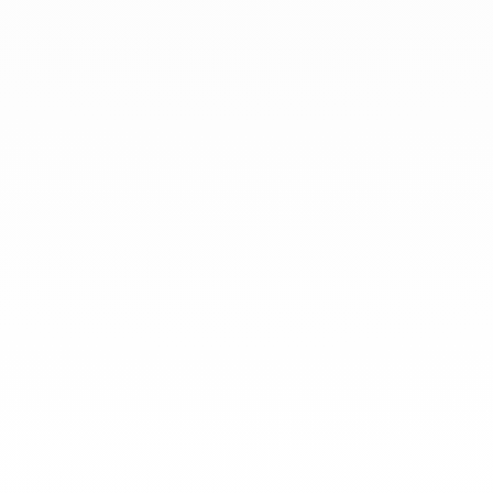
info@dinhvan.fr
+33 (0)1 42 86 02 66
dinh van
La Maison
Ayuda
Newsletter
Aviso Legal
Terminos y condiciones de venta
Política de privacidad
Gestión de cookies