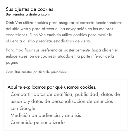
Sus ajustes de cookies
Duel Magazine - 04.2026
Bienvenidos a dinhvan.com
Plataforma de Gestión de Consentimiento: Persona
Abril 2026
Dinh Van utiliza cookies para asegurar el correcto funcionamiento
del sitio web y para ofrecerle una navegación en las mejores
condiciones. Dinh Van también utiliza cookies para medir la
afluencia al sitio y realizar estadísticas de visita.
Archivo
Para modificar sus preferencias posteriormente, haga clic en el
enlace «Gestión de cookies» situado en la parte inferior de la
Abril 2026
Marzo 2026
página.
Febrero 2026
Enero 2026
Consultar nuestra política de privacidad
Axeptio consent
Octubre 2025
Septiembre 2025
Aquí te explicamos por qué usamos cookies.
Junio 2025
Abril 2025
Compartir datos de analítica, publicidad, datos de
usuario y datos de personalización de anuncios
Marzo 2025
Febrero 2025
con Google
Diciembre 2024
Noviembre 2024
Medición de audiencia y análisis
Contenido personalizado
Octubre 2024
Septiembre 2024