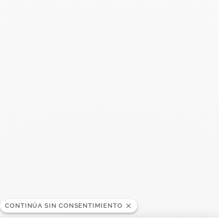
Buscar
BUSC
Publicaciones recientes
Harper's Bazaar- 04.2026
Abril 2026
Madame Figaro - 04.2026
Abril 2026
ELLE - 04.2026
Abril 2026
Madame Figaro - 04.2026
CONTINÚA SIN CONSENTIMIENTO
Abril 2026