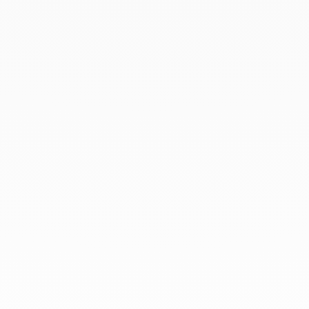
Octubre 2019
Septiembre 2019
Agosto 2019
Julio 2019
Junio 2019
Abril 2019
Marzo 2019
Febrero 2019
Enero 2019
Diciembre 2018
En dinh van llevamos desde 1965
esculpiendo joyas iconoclastas para
que todo el mundo las lleve a
diario.