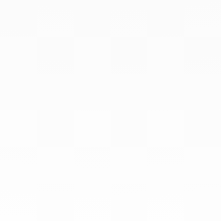
Enero 2019
Diciembre 2018
En dinh van llevamos desde 1965
esculpiendo joyas iconoclastas para
que todo el mundo las lleve a
diario.
info@dinhvan.fr
+33 (0)1 42 86 02 66
dinh van
La Maison