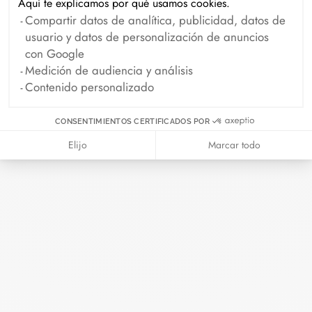
Aquí te explicamos por qué usamos cookies.
Archivo
Compartir datos de analítica, publicidad, datos de
usuario y datos de personalización de anuncios
Abril 2026
Marzo 2026
con Google
Medición de audiencia y análisis
Febrero 2026
Enero 2026
Contenido personalizado
Octubre 2025
Septiembre 2025
Junio 2025
Abril 2025
CONSENTIMIENTOS CERTIFICADOS POR
Elijo
Marcar todo
Marzo 2025
Febrero 2025
Diciembre 2024
Noviembre 2024
Octubre 2024
Septiembre 2024
Agosto 2024
Julio 2024
Junio 2024
Mayo 2024
Abril 2024
Marzo 2024
Febrero 2024
Enero 2024