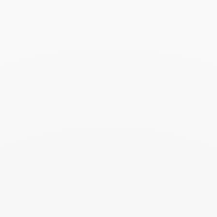
Brazalete Seventies
25 000 €
Add to Wish List
Buscar
BUSC
Publicaciones recientes