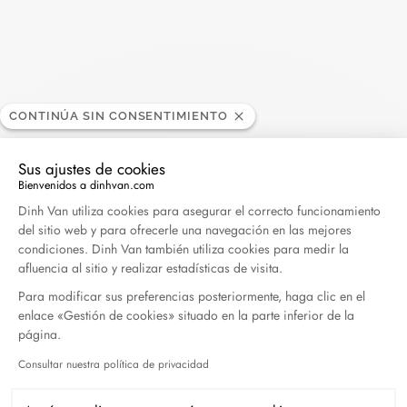
Harper's Bazaar- 04.2026
Abril 2026
Madame Figaro - 04.2026
Abril 2026
CONTINÚA SIN CONSENTIMIENTO
Sus ajustes de cookies
ELLE - 04.2026
Bienvenidos a dinhvan.com
Abril 2026
Plataforma de Gestión de Consentimiento: Persona
Dinh Van utiliza cookies para asegurar el correcto funcionamiento
del sitio web y para ofrecerle una navegación en las mejores
Madame Figaro - 04.2026
condiciones. Dinh Van también utiliza cookies para medir la
afluencia al sitio y realizar estadísticas de visita.
Abril 2026
Para modificar sus preferencias posteriormente, haga clic en el
enlace «Gestión de cookies» situado en la parte inferior de la
Duel Magazine - 04.2026
página.
Abril 2026
Consultar nuestra política de privacidad
Axeptio consent