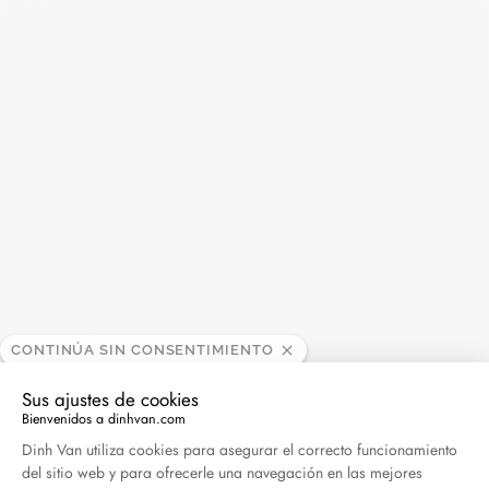
12 500 €
Add to Wish List
Buscar
BUSC
CONTINÚA SIN CONSENTIMIENTO
Publicaciones recientes
Sus ajustes de cookies
Harper's Bazaar- 04.2026
Bienvenidos a dinhvan.com
Plataforma de Gestión de Consentimiento: Persona
Abril 2026
Dinh Van utiliza cookies para asegurar el correcto funcionamiento
del sitio web y para ofrecerle una navegación en las mejores