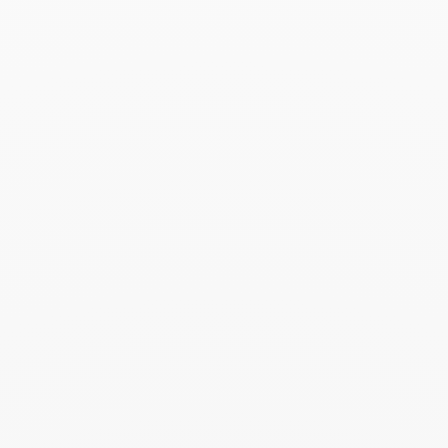
Anillo Menottes dinh van
modelo grande
3 990 €
Add to Wish List
Pulsera Le Cube Diamant
XL