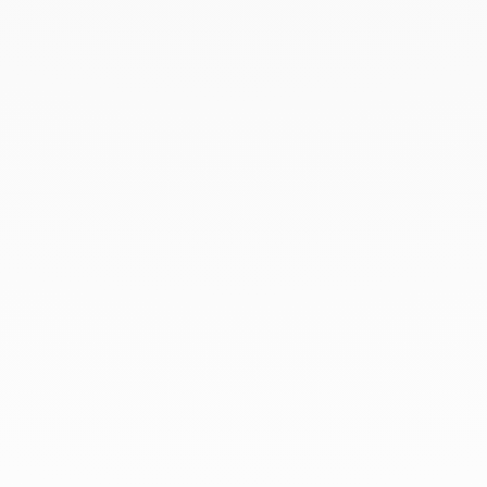
Diciembre 2019
Noviembre 2019
Octubre 2019
Septiembre 2019
Agosto 2019
Julio 2019
Junio 2019
Abril 2019
Marzo 2019
Febrero 2019
Enero 2019
Diciembre 2018
En dinh van llevamos desde 1965
esculpiendo joyas iconoclastas para
que todo el mundo las lleve a