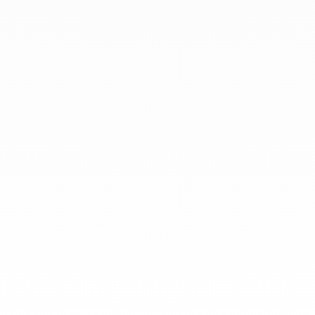
diario.
info@dinhvan.fr
+33 (0)1 42 86 02 66
dinh van
La Maison
Ayuda
Newsletter
Aviso Legal
Terminos y condiciones de venta
Política de privacidad
Gestión de cookies