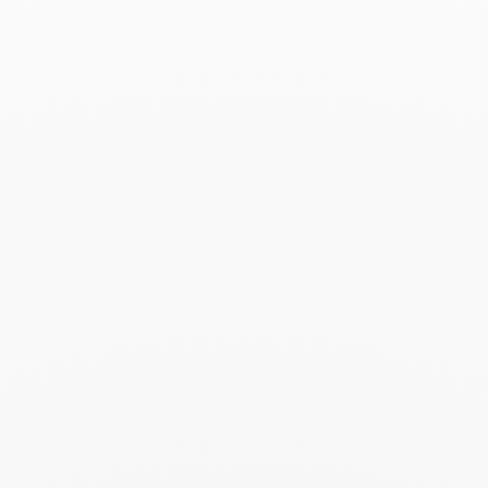
Buscar
BUSC
Publicaciones recientes
Harper's Bazaar- 04.2026
Abril 2026
Madame Figaro - 04.2026
Abril 2026
ELLE - 04.2026
Abril 2026
Madame Figaro - 04.2026