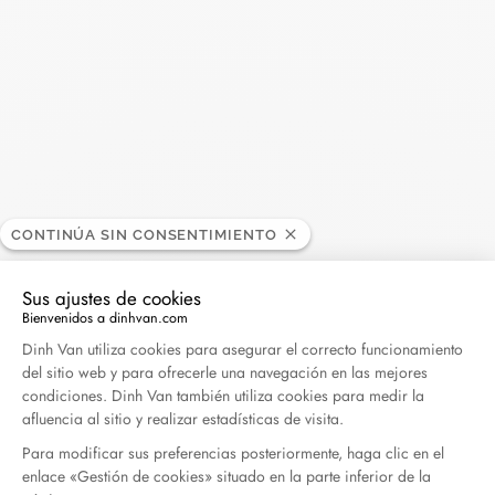
Abril 2026
Duel Magazine - 04.2026
Abril 2026
Archivo
CONTINÚA SIN CONSENTIMIENTO
Abril 2026
Marzo 2026
Sus ajustes de cookies
Febrero 2026
Enero 2026
Bienvenidos a dinhvan.com
Plataforma de Gestión de Consentimiento: Persona
Octubre 2025
Septiembre 2025
Dinh Van utiliza cookies para asegurar el correcto funcionamiento
del sitio web y para ofrecerle una navegación en las mejores
Junio 2025
Abril 2025
condiciones. Dinh Van también utiliza cookies para medir la
Marzo 2025
Febrero 2025
afluencia al sitio y realizar estadísticas de visita.
Para modificar sus preferencias posteriormente, haga clic en el
Diciembre 2024
Noviembre 2024
enlace «Gestión de cookies» situado en la parte inferior de la