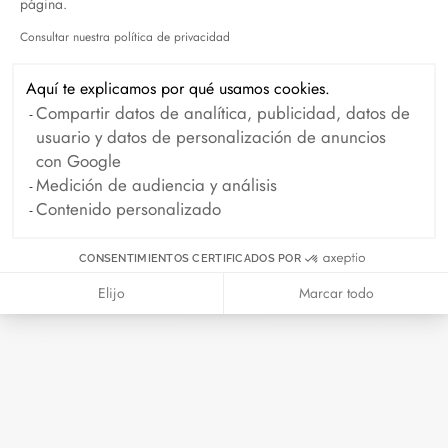
Octubre 2024
Septiembre 2024
página.
Consultar nuestra política de privacidad
Agosto 2024
Julio 2024
Axeptio consent
Junio 2024
Mayo 2024
Aquí te explicamos por qué usamos cookies.
Abril 2024
Marzo 2024
Compartir datos de analítica, publicidad, datos de
usuario y datos de personalización de anuncios
Febrero 2024
Enero 2024
con Google
Diciembre 2023
Noviembre 2023
Medición de audiencia y análisis
Contenido personalizado
Octubre 2023
Septiembre 2023
Agosto 2023
Julio 2023
CONSENTIMIENTOS CERTIFICADOS POR
Junio 2023
Mayo 2023
Elijo
Marcar todo
Abril 2023
Marzo 2023
Febrero 2023
Enero 2023
Diciembre 2022
Noviembre 2022
Octubre 2022
Septiembre 2022