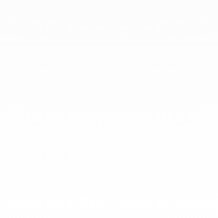
diario.
info@dinhvan.fr
+33 (0)1 42 86 02 66
dinh van
La Maison
Ayuda
Newsletter
Aviso Legal
Terminos y condiciones de venta
Política de privacidad
Gestión de cookies