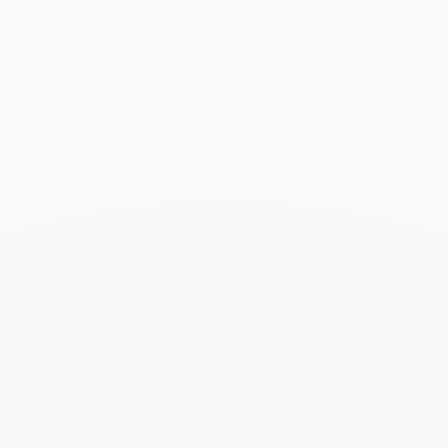
Buscar
BUSC
Publicaciones recientes
Harper's Bazaar- 04.2026
Abril 2026
Madame Figaro - 04.2026
Abril 2026
ELLE - 04.2026
Abril 2026
Madame Figaro - 04.2026