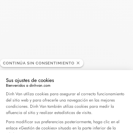
Abril 2026
Duel Magazine - 04.2026
Abril 2026
Archivo
CONTINÚA SIN CONSENTIMIENTO
Abril 2026
Marzo 2026
Sus ajustes de cookies
Febrero 2026
Enero 2026
Bienvenidos a dinhvan.com
Plataforma de Gestión de Consentimiento: Persona
Octubre 2025
Septiembre 2025
Dinh Van utiliza cookies para asegurar el correcto funcionamiento
del sitio web y para ofrecerle una navegación en las mejores
Junio 2025
Abril 2025
condiciones. Dinh Van también utiliza cookies para medir la
Marzo 2025
Febrero 2025
afluencia al sitio y realizar estadísticas de visita.
Para modificar sus preferencias posteriormente, haga clic en el
Diciembre 2024
Noviembre 2024
enlace «Gestión de cookies» situado en la parte inferior de la