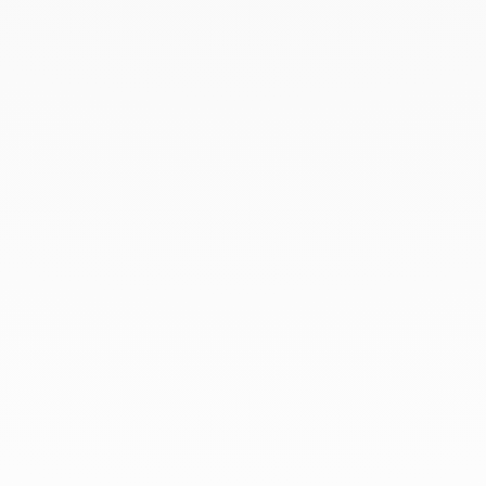
Diciembre 2019
Noviembre 2019
Octubre 2019
Septiembre 2019
Agosto 2019
Julio 2019
Junio 2019
Abril 2019
Marzo 2019
Febrero 2019
Enero 2019
Diciembre 2018
En dinh van llevamos desde 1965
esculpiendo joyas iconoclastas para
que todo el mundo las lleve a