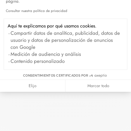
Octubre 2024
Septiembre 2024
página.
Consultar nuestra política de privacidad
Agosto 2024
Julio 2024
Axeptio consent
Junio 2024
Mayo 2024
Aquí te explicamos por qué usamos cookies.
Abril 2024
Marzo 2024
Compartir datos de analítica, publicidad, datos de
usuario y datos de personalización de anuncios
Febrero 2024
Enero 2024
con Google
Diciembre 2023
Noviembre 2023
Medición de audiencia y análisis
Contenido personalizado
Octubre 2023
Septiembre 2023
Agosto 2023
Julio 2023
CONSENTIMIENTOS CERTIFICADOS POR
Junio 2023
Mayo 2023
Elijo
Marcar todo
Abril 2023
Marzo 2023
Febrero 2023
Enero 2023
Diciembre 2022
Noviembre 2022
Octubre 2022
Septiembre 2022