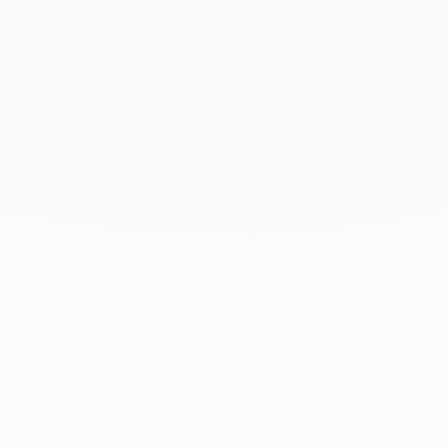
Diciembre 2019
Noviembre 2019
Octubre 2019
Septiembre 2019
Agosto 2019
Julio 2019
Junio 2019
Abril 2019
Marzo 2019
Febrero 2019
Enero 2019
Diciembre 2018
En dinh van llevamos desde 1965
esculpiendo joyas iconoclastas para