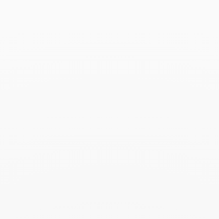
Buscar
BUSC
Publicaciones recientes
Harper's Bazaar- 04.2026
Abril 2026
Madame Figaro - 04.2026
Abril 2026
ELLE - 04.2026
Abril 2026