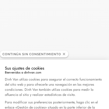
Madame Figaro - 04.2026
Abril 2026
Duel Magazine - 04.2026
Abril 2026
Archivo
CONTINÚA SIN CONSENTIMIENTO
Abril 2026
Marzo 2026
Sus ajustes de cookies
Febrero 2026
Enero 2026
Bienvenidos a dinhvan.com
Plataforma de Gestión de Consentimiento: Persona
Dinh Van utiliza cookies para asegurar el correcto funcionamiento
Octubre 2025
Septiembre 2025
del sitio web y para ofrecerle una navegación en las mejores
Junio 2025
Abril 2025
condiciones. Dinh Van también utiliza cookies para medir la
afluencia al sitio y realizar estadísticas de visita.
Marzo 2025
Febrero 2025
Para modificar sus preferencias posteriormente, haga clic en el
Diciembre 2024
Noviembre 2024
enlace «Gestión de cookies» situado en la parte inferior de la