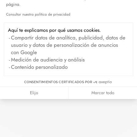
página.
Octubre 2024
Septiembre 2024
Consultar nuestra política de privacidad
Agosto 2024
Julio 2024
Axeptio consent
Junio 2024
Mayo 2024
Aquí te explicamos por qué usamos cookies.
Compartir datos de analítica, publicidad, datos de
Abril 2024
Marzo 2024
usuario y datos de personalización de anuncios
Febrero 2024
Enero 2024
con Google
Medición de audiencia y análisis
Diciembre 2023
Noviembre 2023
Contenido personalizado
Octubre 2023
Septiembre 2023
CONSENTIMIENTOS CERTIFICADOS POR
Agosto 2023
Julio 2023
Elijo
Marcar todo
Junio 2023
Mayo 2023
Abril 2023
Marzo 2023
Febrero 2023
Enero 2023
Diciembre 2022
Noviembre 2022