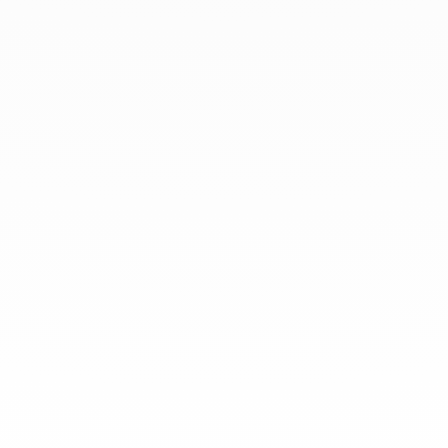
que todo el mundo las lleve a
diario.
info@dinhvan.fr
+33 (0)1 42 86 02 66
dinh van
La Maison
Ayuda
Newsletter
Aviso Legal
Terminos y condiciones de venta
Política de privacidad