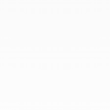
Diciembre 2019
Noviembre 2019
Octubre 2019
Septiembre 2019
Agosto 2019
Julio 2019
Junio 2019
Abril 2019
Marzo 2019
Febrero 2019
Enero 2019
Diciembre 2018
En dinh van llevamos desde 1965
esculpiendo joyas iconoclastas para