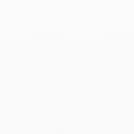
Productos asociados
Anillo Pulse pavé de 3
hileras
7 450 €
Add to Wish List