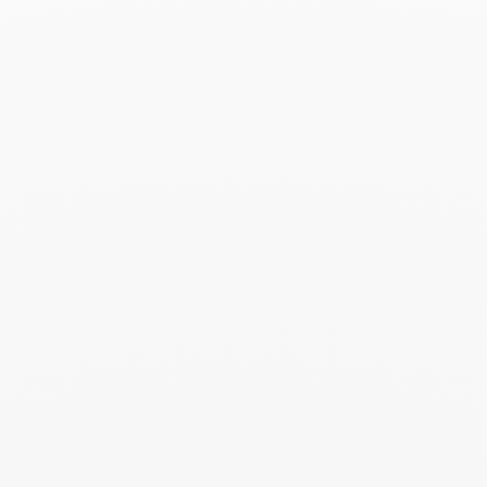
Colgante Pulse pavé de 3
hileras
4 300 €
Add to Wish List