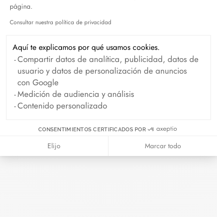
Madame Figaro - 04.2026
página.
Abril 2026
Consultar nuestra política de privacidad
Axeptio consent
Duel Magazine - 04.2026
Aquí te explicamos por qué usamos cookies.
Abril 2026
Compartir datos de analítica, publicidad, datos de
usuario y datos de personalización de anuncios
con Google
Medición de audiencia y análisis
Archivo
Contenido personalizado
Abril 2026
Marzo 2026
CONSENTIMIENTOS CERTIFICADOS POR
Febrero 2026
Enero 2026
Elijo
Marcar todo
Octubre 2025
Septiembre 2025
Junio 2025
Abril 2025
Marzo 2025
Febrero 2025
Diciembre 2024
Noviembre 2024