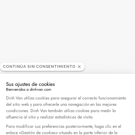
Buscar
BUSC
Publicaciones recientes
Harper's Bazaar- 04.2026
CONTINÚA SIN CONSENTIMIENTO
Abril 2026
Sus ajustes de cookies
Madame Figaro - 04.2026
Bienvenidos a dinhvan.com
Abril 2026
Plataforma de Gestión de Consentimiento: Persona
Dinh Van utiliza cookies para asegurar el correcto funcionamiento
del sitio web y para ofrecerle una navegación en las mejores
condiciones. Dinh Van también utiliza cookies para medir la
ELLE - 04.2026
afluencia al sitio y realizar estadísticas de visita.
Abril 2026
Para modificar sus preferencias posteriormente, haga clic en el
enlace «Gestión de cookies» situado en la parte inferior de la