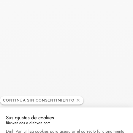
Abril 2026
Madame Figaro - 04.2026
Abril 2026
ELLE - 04.2026
Abril 2026
Madame Figaro - 04.2026
Abril 2026
Duel Magazine - 04.2026
CONTINÚA SIN CONSENTIMIENTO
Abril 2026
Sus ajustes de cookies
Bienvenidos a dinhvan.com
Plataforma de Gestión de Consentimiento: Persona
Archivo
Dinh Van utiliza cookies para asegurar el correcto funcionamiento