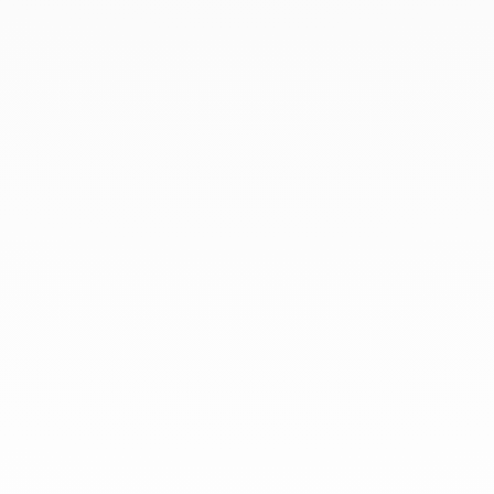
En dinh van llevamos desde 1965
esculpiendo joyas iconoclastas para
que todo el mundo las lleve a
diario.
info@dinhvan.fr
+33 (0)1 42 86 02 66
dinh van
La Maison
Ayuda