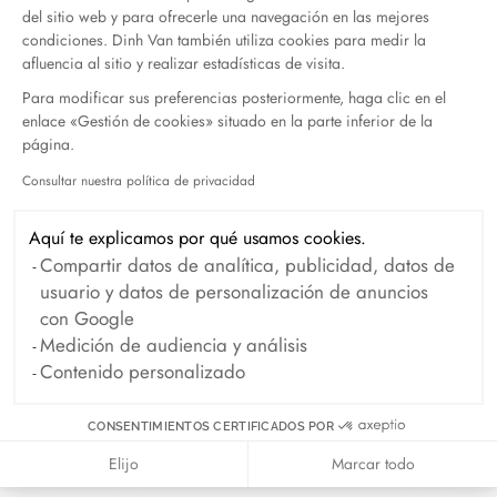
del sitio web y para ofrecerle una navegación en las mejores
condiciones. Dinh Van también utiliza cookies para medir la
Abril 2026
Marzo 2026
afluencia al sitio y realizar estadísticas de visita.
Febrero 2026
Enero 2026
Para modificar sus preferencias posteriormente, haga clic en el
enlace «Gestión de cookies» situado en la parte inferior de la
Octubre 2025
Septiembre 2025
página.
Junio 2025
Abril 2025
Consultar nuestra política de privacidad
Axeptio consent
Marzo 2025
Febrero 2025
Aquí te explicamos por qué usamos cookies.
Diciembre 2024
Noviembre 2024
Compartir datos de analítica, publicidad, datos de
Octubre 2024
Septiembre 2024
usuario y datos de personalización de anuncios
con Google
Agosto 2024
Julio 2024
Medición de audiencia y análisis
Junio 2024
Mayo 2024
Contenido personalizado
Abril 2024
Marzo 2024
CONSENTIMIENTOS CERTIFICADOS POR
Febrero 2024
Enero 2024
Elijo
Marcar todo
Diciembre 2023
Noviembre 2023