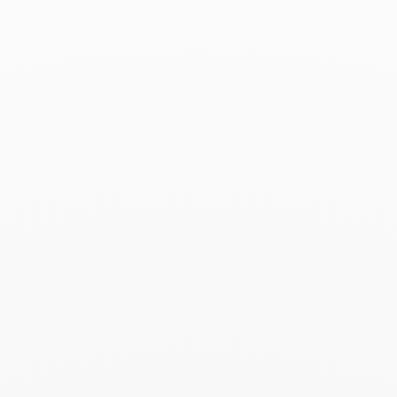
Collar Maillon modelo
grande
9 700 €
Add to Wish List
Buscar
BUSC
Publicaciones recientes
Harper's Bazaar- 04.2026