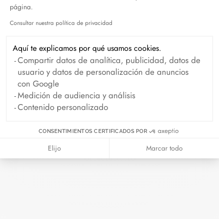
página.
Octubre 2024
Septiembre 2024
Consultar nuestra política de privacidad
Agosto 2024
Julio 2024
Axeptio consent
Junio 2024
Mayo 2024
Aquí te explicamos por qué usamos cookies.
Compartir datos de analítica, publicidad, datos de
Abril 2024
Marzo 2024
usuario y datos de personalización de anuncios
Febrero 2024
Enero 2024
con Google
Medición de audiencia y análisis
Diciembre 2023
Noviembre 2023
Contenido personalizado
Octubre 2023
Septiembre 2023
CONSENTIMIENTOS CERTIFICADOS POR
Agosto 2023
Julio 2023
Elijo
Marcar todo
Junio 2023
Mayo 2023
Abril 2023
Marzo 2023
Febrero 2023
Enero 2023
Diciembre 2022
Noviembre 2022