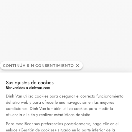
Madame Figaro - 04.2026
Abril 2026
Duel Magazine - 04.2026
Abril 2026
Archivo
CONTINÚA SIN CONSENTIMIENTO
Abril 2026
Marzo 2026
Sus ajustes de cookies
Febrero 2026
Enero 2026
Bienvenidos a dinhvan.com
Plataforma de Gestión de Consentimiento: Persona
Dinh Van utiliza cookies para asegurar el correcto funcionamiento
Octubre 2025
Septiembre 2025
del sitio web y para ofrecerle una navegación en las mejores
Junio 2025
Abril 2025
condiciones. Dinh Van también utiliza cookies para medir la
afluencia al sitio y realizar estadísticas de visita.
Marzo 2025
Febrero 2025
Para modificar sus preferencias posteriormente, haga clic en el
Diciembre 2024
Noviembre 2024
enlace «Gestión de cookies» situado en la parte inferior de la