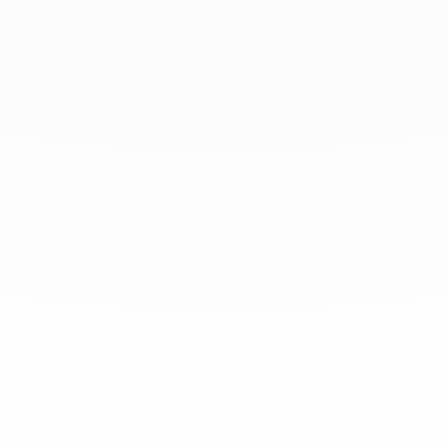
que todo el mundo las lleve a
diario.
info@dinhvan.fr
+33 (0)1 42 86 02 66
dinh van
La Maison
Ayuda
Newsletter
Aviso Legal
Terminos y condiciones de venta
Política de privacidad