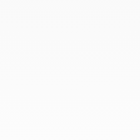
Diciembre 2019
Noviembre 2019
Octubre 2019
Septiembre 2019
Agosto 2019
Julio 2019
Junio 2019
Abril 2019
Marzo 2019
Febrero 2019
Enero 2019
Diciembre 2018
En dinh van llevamos desde 1965
esculpiendo joyas iconoclastas para