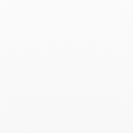
Buscar
BUSC
Publicaciones recientes
Harper's Bazaar- 04.2026
Abril 2026
Madame Figaro - 04.2026
Abril 2026
ELLE - 04.2026
Abril 2026