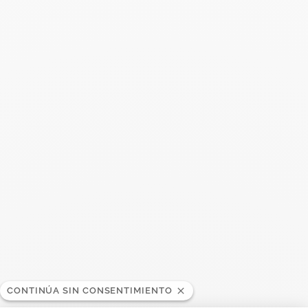
Buscar
BUSC
Publicaciones recientes
Harper's Bazaar- 04.2026
Abril 2026
Madame Figaro - 04.2026
Abril 2026
ELLE - 04.2026
Abril 2026
Madame Figaro - 04.2026
CONTINÚA SIN CONSENTIMIENTO
Abril 2026