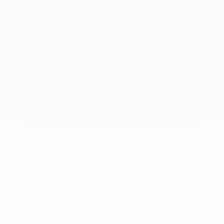
Octubre 2019
Septiembre 2019
Agosto 2019
Julio 2019
Junio 2019
Abril 2019
Marzo 2019
Febrero 2019
Enero 2019
Diciembre 2018
En dinh van llevamos desde 1965
esculpiendo joyas iconoclastas para
que todo el mundo las lleve a
diario.