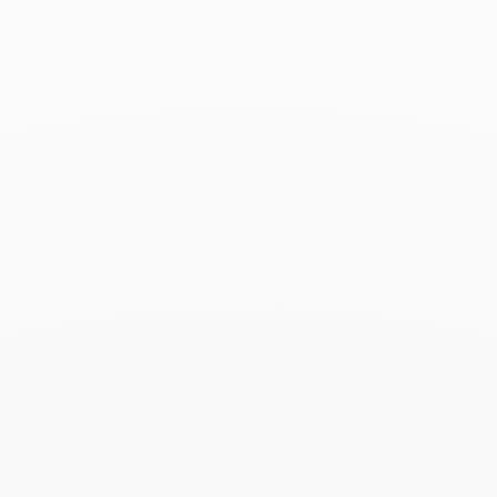
Pulseras Maillon modelo
pequeño
2 900 €
Add to Wish List