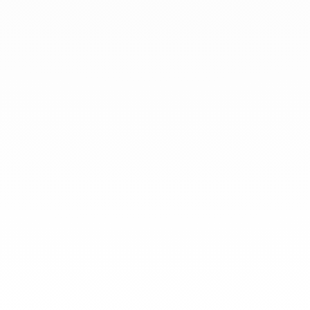
info@dinhvan.fr
+33 (0)1 42 86 02 66
dinh van
La Maison
Ayuda
Newsletter
Aviso Legal
Terminos y condiciones de venta
Política de privacidad
Gestión de cookies