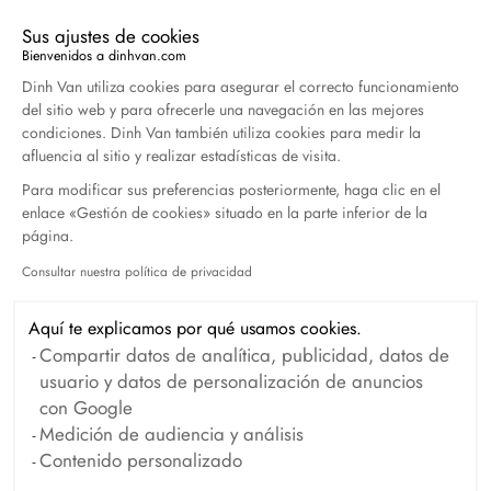
Sus ajustes de cookies
Duel Magazine - 04.2026
Bienvenidos a dinhvan.com
Plataforma de Gestión de Consentimiento: Persona
Abril 2026
Dinh Van utiliza cookies para asegurar el correcto funcionamiento
del sitio web y para ofrecerle una navegación en las mejores
condiciones. Dinh Van también utiliza cookies para medir la
afluencia al sitio y realizar estadísticas de visita.
Archivo
Para modificar sus preferencias posteriormente, haga clic en el
enlace «Gestión de cookies» situado en la parte inferior de la
Abril 2026
Marzo 2026
página.
Febrero 2026
Enero 2026
Consultar nuestra política de privacidad
Axeptio consent
Octubre 2025
Septiembre 2025
Aquí te explicamos por qué usamos cookies.
Junio 2025
Abril 2025
Compartir datos de analítica, publicidad, datos de
usuario y datos de personalización de anuncios
Marzo 2025
Febrero 2025
con Google
Diciembre 2024
Noviembre 2024
Medición de audiencia y análisis
Contenido personalizado
Octubre 2024
Septiembre 2024