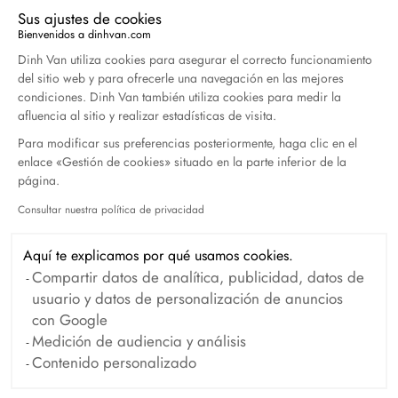
Sus ajustes de cookies
Duel Magazine - 04.2026
Bienvenidos a dinhvan.com
Abril 2026
Plataforma de Gestión de Consentimiento: Persona
Dinh Van utiliza cookies para asegurar el correcto funcionamiento
del sitio web y para ofrecerle una navegación en las mejores
condiciones. Dinh Van también utiliza cookies para medir la
afluencia al sitio y realizar estadísticas de visita.
Archivo
Para modificar sus preferencias posteriormente, haga clic en el
enlace «Gestión de cookies» situado en la parte inferior de la
Abril 2026
Marzo 2026
página.
Febrero 2026
Enero 2026
Consultar nuestra política de privacidad
Axeptio consent
Octubre 2025
Septiembre 2025
Aquí te explicamos por qué usamos cookies.
Junio 2025
Abril 2025
Compartir datos de analítica, publicidad, datos de
Marzo 2025
Febrero 2025
usuario y datos de personalización de anuncios
con Google
Diciembre 2024
Noviembre 2024
Medición de audiencia y análisis
Octubre 2024
Septiembre 2024
Contenido personalizado
Agosto 2024
Julio 2024