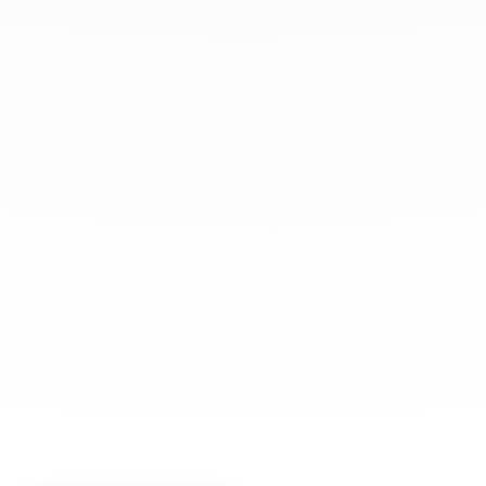
+33 (0)1 42 86 02 66
dinh van
La Maison
Ayuda
Newsletter
Aviso Legal
Terminos y condiciones de venta
Política de privacidad
Gestión de cookies
© DINH VAN