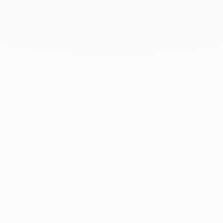
Agosto 2019
Julio 2019
Junio 2019
Abril 2019
Marzo 2019
Febrero 2019
Enero 2019
Diciembre 2018
En dinh van llevamos desde 1965
esculpiendo joyas iconoclastas para
que todo el mundo las lleve a
diario.
info@dinhvan.fr