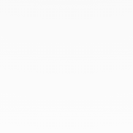
Diciembre 2019
Noviembre 2019
Octubre 2019
Septiembre 2019
Agosto 2019
Julio 2019
Junio 2019
Abril 2019
Marzo 2019
Febrero 2019
Enero 2019
Diciembre 2018
En dinh van llevamos desde 1965
esculpiendo joyas iconoclastas para