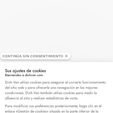
Madame Figaro - 04.2026
Abril 2026
Duel Magazine - 04.2026
Abril 2026
Archivo
CONTINÚA SIN CONSENTIMIENTO
Abril 2026
Marzo 2026
Sus ajustes de cookies
Febrero 2026
Enero 2026
Bienvenidos a dinhvan.com
Plataforma de Gestión de Consentimiento: Persona
Dinh Van utiliza cookies para asegurar el correcto funcionamiento
Octubre 2025
Septiembre 2025
del sitio web y para ofrecerle una navegación en las mejores
Junio 2025
Abril 2025
condiciones. Dinh Van también utiliza cookies para medir la
afluencia al sitio y realizar estadísticas de visita.
Marzo 2025
Febrero 2025
Para modificar sus preferencias posteriormente, haga clic en el
Diciembre 2024
Noviembre 2024
enlace «Gestión de cookies» situado en la parte inferior de la