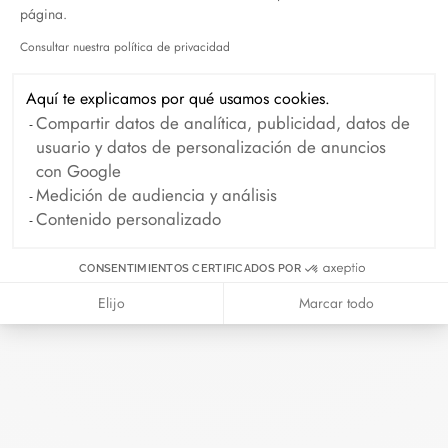
página.
Octubre 2024
Septiembre 2024
Consultar nuestra política de privacidad
Agosto 2024
Julio 2024
Axeptio consent
Junio 2024
Mayo 2024
Aquí te explicamos por qué usamos cookies.
Compartir datos de analítica, publicidad, datos de
Abril 2024
Marzo 2024
usuario y datos de personalización de anuncios
Febrero 2024
Enero 2024
con Google
Medición de audiencia y análisis
Diciembre 2023
Noviembre 2023
Contenido personalizado
Octubre 2023
Septiembre 2023
CONSENTIMIENTOS CERTIFICADOS POR
Agosto 2023
Julio 2023
Elijo
Marcar todo
Junio 2023
Mayo 2023
Abril 2023
Marzo 2023
Febrero 2023
Enero 2023
Diciembre 2022
Noviembre 2022