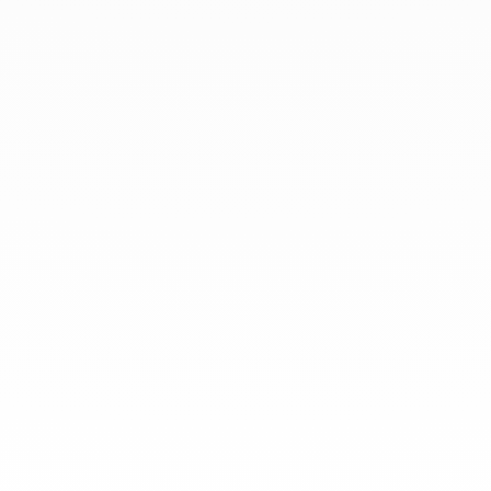
que todo el mundo las lleve a
diario.
info@dinhvan.fr
+33 (0)1 42 86 02 66
dinh van
La Maison
Ayuda
Newsletter
Aviso Legal
Terminos y condiciones de venta
Política de privacidad