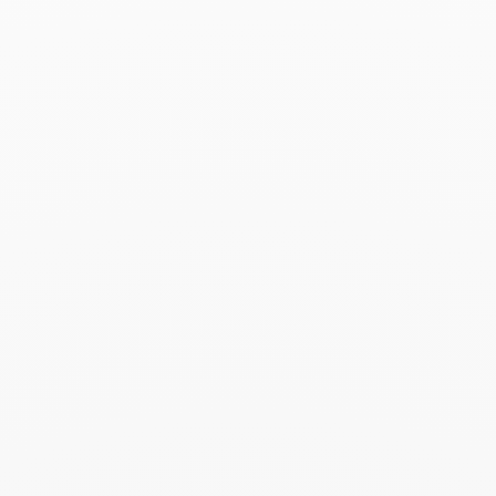
Buscar
BUSC
Publicaciones recientes
Harper's Bazaar- 04.2026
Abril 2026
Madame Figaro - 04.2026
Abril 2026
ELLE - 04.2026
Abril 2026