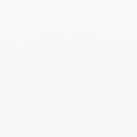
Anillo Pulse modelo
pequeño 5 mm
2 550 €
Add to Wish List