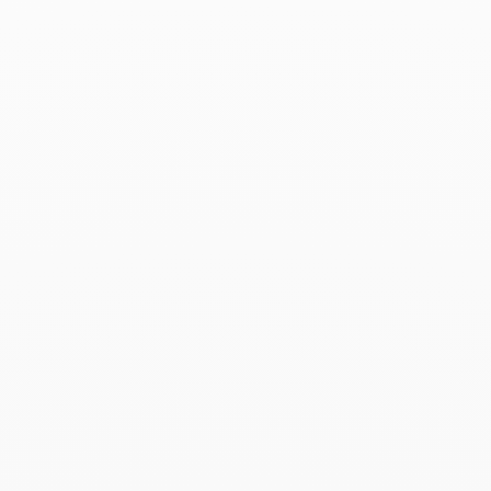
Productos asociados
Anillo Maillon Star XS
5 990 €
Add to Wish List