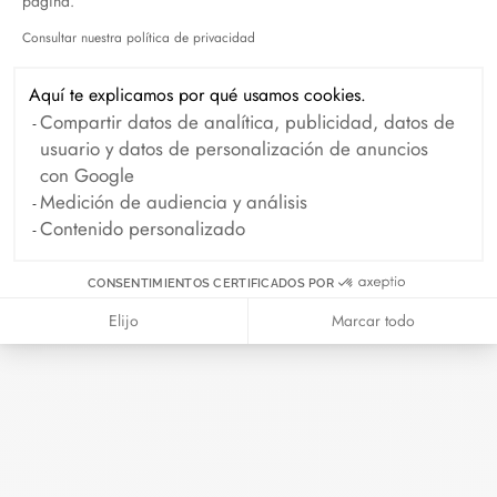
página.
Abril 2026
Consultar nuestra política de privacidad
Axeptio consent
Duel Magazine - 04.2026
Aquí te explicamos por qué usamos cookies.
Abril 2026
Compartir datos de analítica, publicidad, datos de
usuario y datos de personalización de anuncios
con Google
Archivo
Medición de audiencia y análisis
Contenido personalizado
Abril 2026
Marzo 2026
CONSENTIMIENTOS CERTIFICADOS POR
Febrero 2026
Enero 2026
Elijo
Marcar todo
Octubre 2025
Septiembre 2025
Junio 2025
Abril 2025
Marzo 2025
Febrero 2025
Diciembre 2024
Noviembre 2024
Octubre 2024
Septiembre 2024