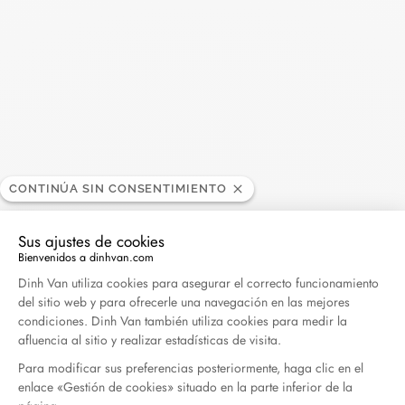
Buscar
BUSC
Publicaciones recientes
Harper's Bazaar- 04.2026
Abril 2026
CONTINÚA SIN CONSENTIMIENTO
Madame Figaro - 04.2026
Sus ajustes de cookies
Bienvenidos a dinhvan.com
Abril 2026
Plataforma de Gestión de Consentimiento: Persona
Dinh Van utiliza cookies para asegurar el correcto funcionamiento
del sitio web y para ofrecerle una navegación en las mejores
ELLE - 04.2026
condiciones. Dinh Van también utiliza cookies para medir la
Abril 2026
afluencia al sitio y realizar estadísticas de visita.
Para modificar sus preferencias posteriormente, haga clic en el
enlace «Gestión de cookies» situado en la parte inferior de la
Madame Figaro - 04.2026