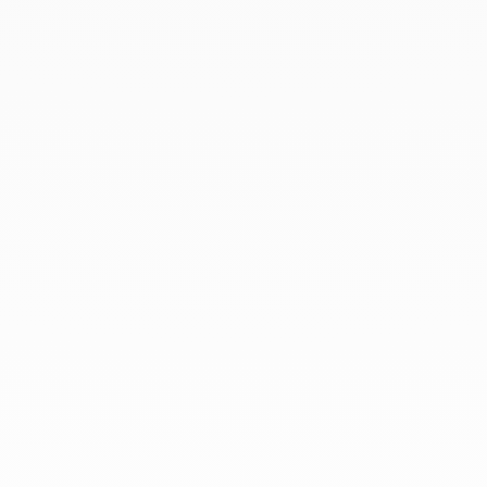
Diciembre 2019
Noviembre 2019
Octubre 2019
Septiembre 2019
Agosto 2019
Julio 2019
Junio 2019
Abril 2019
Marzo 2019
Febrero 2019
Enero 2019
Diciembre 2018
En dinh van llevamos desde 1965
esculpiendo joyas iconoclastas para
que todo el mundo las lleve a