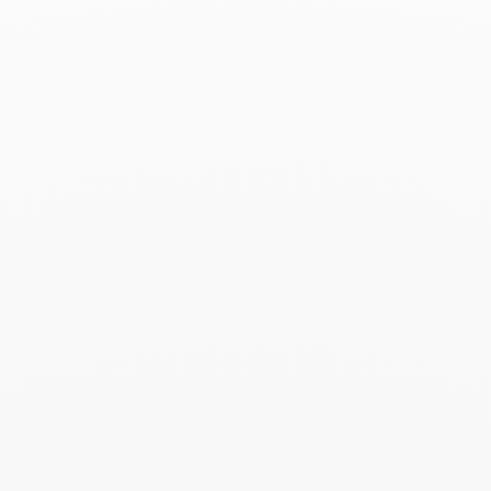
Buscar
BUSC
Publicaciones recientes
Harper's Bazaar- 04.2026
Abril 2026
Madame Figaro - 04.2026
Abril 2026
ELLE - 04.2026
Abril 2026