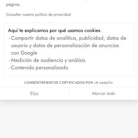
página.
Octubre 2024
Septiembre 2024
Consultar nuestra política de privacidad
Agosto 2024
Julio 2024
Axeptio consent
Junio 2024
Mayo 2024
Aquí te explicamos por qué usamos cookies.
Compartir datos de analítica, publicidad, datos de
Abril 2024
Marzo 2024
usuario y datos de personalización de anuncios
Febrero 2024
Enero 2024
con Google
Medición de audiencia y análisis
Diciembre 2023
Noviembre 2023
Contenido personalizado
Octubre 2023
Septiembre 2023
CONSENTIMIENTOS CERTIFICADOS POR
Agosto 2023
Julio 2023
Elijo
Marcar todo
Junio 2023
Mayo 2023
Abril 2023
Marzo 2023
Febrero 2023
Enero 2023
Diciembre 2022
Noviembre 2022