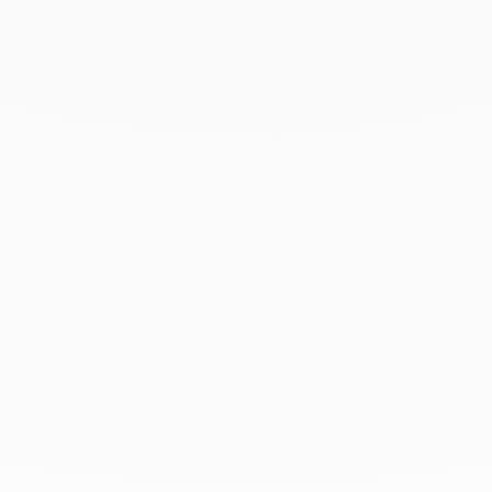
Diciembre 2019
Noviembre 2019
Octubre 2019
Septiembre 2019
Agosto 2019
Julio 2019
Junio 2019
Abril 2019
Marzo 2019
Febrero 2019
Enero 2019
Diciembre 2018
En dinh van llevamos desde 1965
esculpiendo joyas iconoclastas para