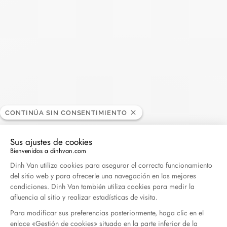
Madame Figaro - 04.2026
Abril 2026
Duel Magazine - 04.2026
Abril 2026
Archivo
CONTINÚA SIN CONSENTIMIENTO
Abril 2026
Marzo 2026
Sus ajustes de cookies
Febrero 2026
Enero 2026
Bienvenidos a dinhvan.com
Plataforma de Gestión de Consentimiento: Persona
Dinh Van utiliza cookies para asegurar el correcto funcionamiento
Octubre 2025
Septiembre 2025
del sitio web y para ofrecerle una navegación en las mejores
Junio 2025
Abril 2025
condiciones. Dinh Van también utiliza cookies para medir la
afluencia al sitio y realizar estadísticas de visita.
Marzo 2025
Febrero 2025
Para modificar sus preferencias posteriormente, haga clic en el
Diciembre 2024
Noviembre 2024
enlace «Gestión de cookies» situado en la parte inferior de la