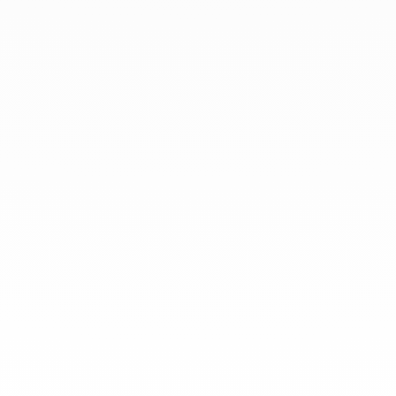
que todo el mundo las lleve a
diario.
info@dinhvan.fr
+33 (0)1 42 86 02 66
dinh van
La Maison
Ayuda
Newsletter
Aviso Legal
Terminos y condiciones de venta
Política de privacidad