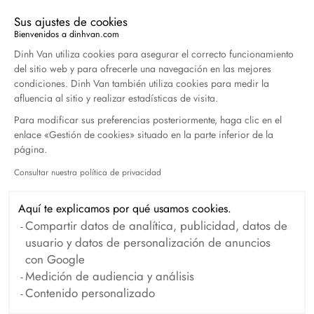
Sus ajustes de cookies
Duel Magazine - 04.2026
Bienvenidos a dinhvan.com
Plataforma de Gestión de Consentimiento: Persona
Abril 2026
Dinh Van utiliza cookies para asegurar el correcto funcionamiento
del sitio web y para ofrecerle una navegación en las mejores
condiciones. Dinh Van también utiliza cookies para medir la
afluencia al sitio y realizar estadísticas de visita.
Archivo
Para modificar sus preferencias posteriormente, haga clic en el
enlace «Gestión de cookies» situado en la parte inferior de la
Abril 2026
Marzo 2026
página.
Febrero 2026
Enero 2026
Consultar nuestra política de privacidad
Axeptio consent
Octubre 2025
Septiembre 2025
Aquí te explicamos por qué usamos cookies.
Junio 2025
Abril 2025
Compartir datos de analítica, publicidad, datos de
usuario y datos de personalización de anuncios
Marzo 2025
Febrero 2025
con Google
Diciembre 2024
Noviembre 2024
Medición de audiencia y análisis
Contenido personalizado
Octubre 2024
Septiembre 2024