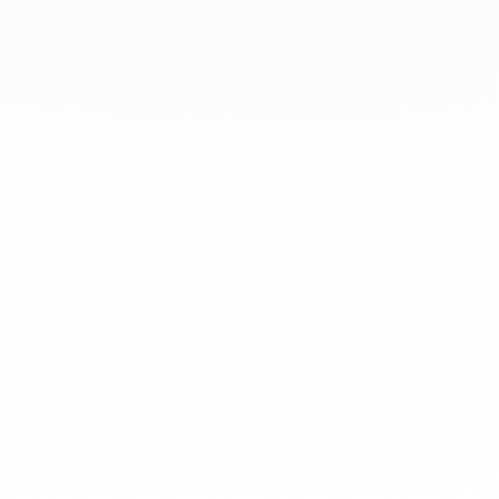
info@dinhvan.fr
+33 (0)1 42 86 02 66
dinh van
La Maison
Ayuda
Newsletter
Aviso Legal
Terminos y condiciones de venta
Política de privacidad
Gestión de cookies