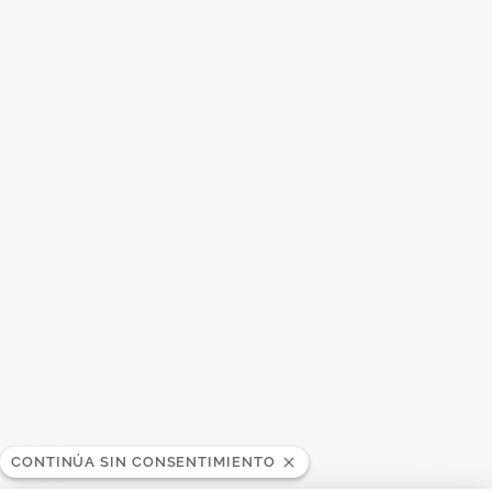
Buscar
BUSC
Publicaciones recientes
Harper's Bazaar- 04.2026
Abril 2026
Madame Figaro - 04.2026
Abril 2026
ELLE - 04.2026
Abril 2026
Madame Figaro - 04.2026
CONTINÚA SIN CONSENTIMIENTO
Abril 2026