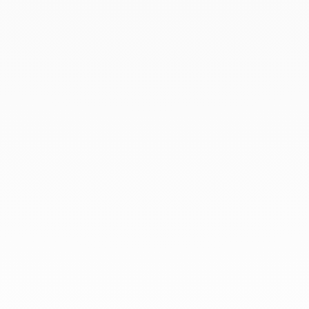
Octubre 2019
Septiembre 2019
Agosto 2019
Julio 2019
Junio 2019
Abril 2019
Marzo 2019
Febrero 2019
Enero 2019
Diciembre 2018
En dinh van llevamos desde 1965
esculpiendo joyas iconoclastas para
que todo el mundo las lleve a
diario.