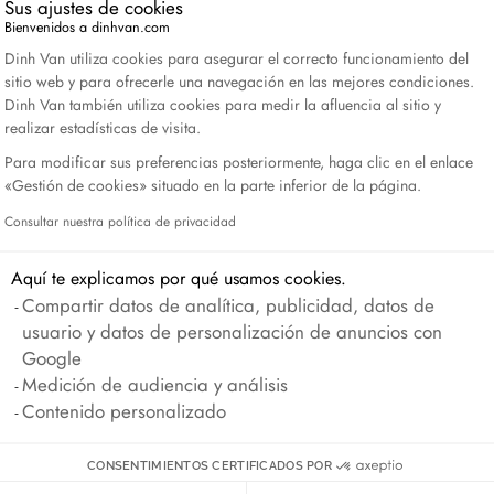
Sus ajustes de cookies
Bienvenidos a dinhvan.com
Plataforma de Gestión de Consentimiento: Personali
Dinh Van utiliza cookies para asegurar el correcto funcionamiento del
sitio web y para ofrecerle una navegación en las mejores condiciones.
Dinh Van también utiliza cookies para medir la afluencia al sitio y
realizar estadísticas de visita.
Para modificar sus preferencias posteriormente, haga clic en el enlace
«Gestión de cookies» situado en la parte inferior de la página.
Consultar nuestra política de privacidad
Axeptio consent
Aquí te explicamos por qué usamos cookies.
Compartir datos de analítica, publicidad, datos de
usuario y datos de personalización de anuncios con
Google
Medición de audiencia y análisis
Contenido personalizado
CONSENTIMIENTOS CERTIFICADOS POR