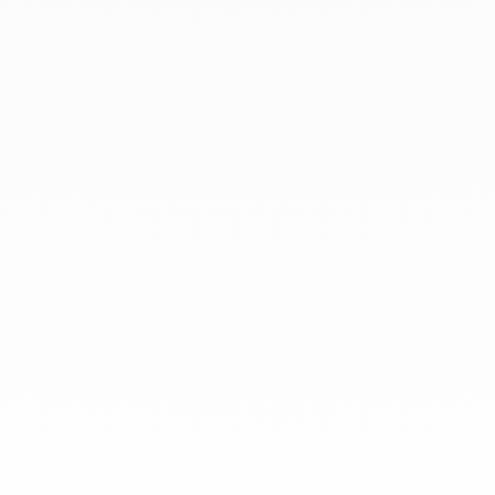
En dinh van llevamos desde 1965
esculpiendo joyas iconoclastas para
que todo el mundo las lleve a
diario.
info@dinhvan.fr
+33 (0)1 42 86 02 66
dinh van
La Maison
Ayuda
Newsletter