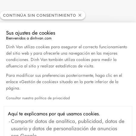
ELLE - 04.2026
CONTINÚA SIN CONSENTIMIENTO
Abril 2026
Sus ajustes de cookies
Madame Figaro - 04.2026
Bienvenidos a dinhvan.com
Abril 2026
Plataforma de Gestión de Consentimiento: Persona
Dinh Van utiliza cookies para asegurar el correcto funcionamiento
del sitio web y para ofrecerle una navegación en las mejores
condiciones. Dinh Van también utiliza cookies para medir la
Duel Magazine - 04.2026
afluencia al sitio y realizar estadísticas de visita.
Abril 2026
Para modificar sus preferencias posteriormente, haga clic en el
enlace «Gestión de cookies» situado en la parte inferior de la
página.
Archivo
Consultar nuestra política de privacidad
Axeptio consent
Abril 2026
Marzo 2026
Aquí te explicamos por qué usamos cookies.
Febrero 2026
Enero 2026
Compartir datos de analítica, publicidad, datos de
usuario y datos de personalización de anuncios
Octubre 2025
Septiembre 2025
con Google