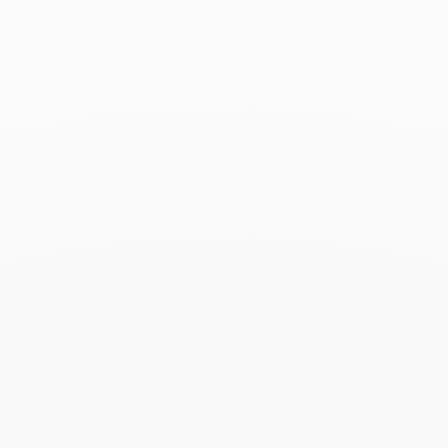
Productos asociados
Pulsera Serrure
4 900 €
Add to Wish List