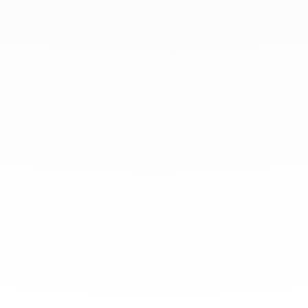
diario.
info@dinhvan.fr
+33 (0)1 42 86 02 66
dinh van
La Maison
Ayuda
Newsletter
Aviso Legal
Terminos y condiciones de venta
Política de privacidad
Gestión de cookies