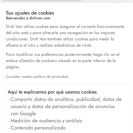
Abril 2026
Sus ajustes de cookies
Bienvenidos a dinhvan.com
Duel Magazine - 04.2026
Plataforma de Gestión de Consentimiento: Persona
Dinh Van utiliza cookies para asegurar el correcto funcionamiento
Abril 2026
del sitio web y para ofrecerle una navegación en las mejores
condiciones. Dinh Van también utiliza cookies para medir la
afluencia al sitio y realizar estadísticas de visita.
Archivo
Para modificar sus preferencias posteriormente, haga clic en el
enlace «Gestión de cookies» situado en la parte inferior de la
página.
Abril 2026
Marzo 2026
Consultar nuestra política de privacidad
Febrero 2026
Enero 2026
Axeptio consent
Octubre 2025
Septiembre 2025
Aquí te explicamos por qué usamos cookies.
Compartir datos de analítica, publicidad, datos de
Junio 2025
Abril 2025
usuario y datos de personalización de anuncios
Marzo 2025
Febrero 2025
con Google
Medición de audiencia y análisis
Diciembre 2024
Noviembre 2024
Contenido personalizado
Octubre 2024
Septiembre 2024