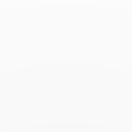
Pendiente ear cuff Le Cube
Diamant
2 100 €
Add to Wish List