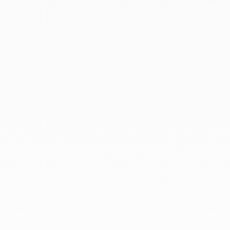
Diciembre 2019
Noviembre 2019
Octubre 2019
Septiembre 2019
Agosto 2019
Julio 2019
Junio 2019
Abril 2019
Marzo 2019
Febrero 2019
Enero 2019
Diciembre 2018
En dinh van llevamos desde 1965
esculpiendo joyas iconoclastas para
que todo el mundo las lleve a