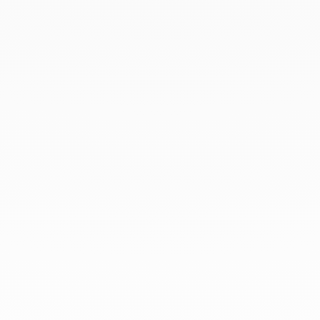
Octubre 2019
Septiembre 2019
Agosto 2019
Julio 2019
Junio 2019
Abril 2019
Marzo 2019
Febrero 2019
Enero 2019
Diciembre 2018
En dinh van llevamos desde 1965
esculpiendo joyas iconoclastas para
que todo el mundo las lleve a
diario.