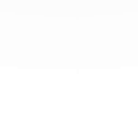
info@dinhvan.fr
+33 (0)1 42 86 02 66
dinh van
La Maison
Ayuda
Newsletter
Aviso Legal
Terminos y condiciones de venta
Política de privacidad
Gestión de cookies