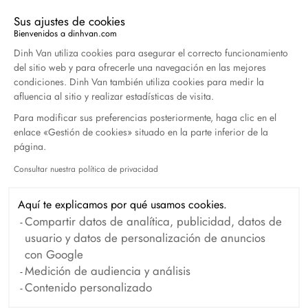
Sus ajustes de cookies
Duel Magazine - 04.2026
Bienvenidos a dinhvan.com
Plataforma de Gestión de Consentimiento: Persona
Abril 2026
Dinh Van utiliza cookies para asegurar el correcto funcionamiento
del sitio web y para ofrecerle una navegación en las mejores
condiciones. Dinh Van también utiliza cookies para medir la
afluencia al sitio y realizar estadísticas de visita.
Archivo
Para modificar sus preferencias posteriormente, haga clic en el
enlace «Gestión de cookies» situado en la parte inferior de la
Abril 2026
Marzo 2026
página.
Febrero 2026
Enero 2026
Consultar nuestra política de privacidad
Axeptio consent
Octubre 2025
Septiembre 2025
Aquí te explicamos por qué usamos cookies.
Junio 2025
Abril 2025
Compartir datos de analítica, publicidad, datos de
usuario y datos de personalización de anuncios
Marzo 2025
Febrero 2025
con Google
Diciembre 2024
Noviembre 2024
Medición de audiencia y análisis
Contenido personalizado
Octubre 2024
Septiembre 2024