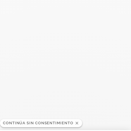
Buscar
BUSC
Publicaciones recientes
Harper's Bazaar- 04.2026
Abril 2026
Madame Figaro - 04.2026
Abril 2026
ELLE - 04.2026
Abril 2026
Madame Figaro - 04.2026
CONTINÚA SIN CONSENTIMIENTO
Abril 2026