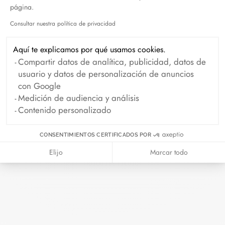
página.
Octubre 2024
Septiembre 2024
Consultar nuestra política de privacidad
Agosto 2024
Julio 2024
Axeptio consent
Junio 2024
Mayo 2024
Aquí te explicamos por qué usamos cookies.
Compartir datos de analítica, publicidad, datos de
Abril 2024
Marzo 2024
usuario y datos de personalización de anuncios
Febrero 2024
Enero 2024
con Google
Medición de audiencia y análisis
Diciembre 2023
Noviembre 2023
Contenido personalizado
Octubre 2023
Septiembre 2023
CONSENTIMIENTOS CERTIFICADOS POR
Agosto 2023
Julio 2023
Elijo
Marcar todo
Junio 2023
Mayo 2023
Abril 2023
Marzo 2023
Febrero 2023
Enero 2023
Diciembre 2022
Noviembre 2022