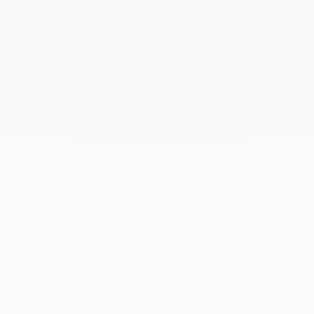
Diciembre 2019
Noviembre 2019
Octubre 2019
Septiembre 2019
Agosto 2019
Julio 2019
Junio 2019
Abril 2019
Marzo 2019
Febrero 2019
Enero 2019
Diciembre 2018
En dinh van llevamos desde 1965
esculpiendo joyas iconoclastas para