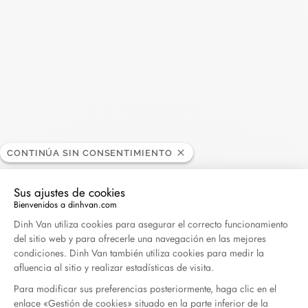
Madame Figaro - 04.2026
Abril 2026
Duel Magazine - 04.2026
Abril 2026
Archivo
CONTINÚA SIN CONSENTIMIENTO
Abril 2026
Marzo 2026
Sus ajustes de cookies
Febrero 2026
Enero 2026
Bienvenidos a dinhvan.com
Plataforma de Gestión de Consentimiento: Persona
Dinh Van utiliza cookies para asegurar el correcto funcionamiento
Octubre 2025
Septiembre 2025
del sitio web y para ofrecerle una navegación en las mejores
Junio 2025
Abril 2025
condiciones. Dinh Van también utiliza cookies para medir la
afluencia al sitio y realizar estadísticas de visita.
Marzo 2025
Febrero 2025
Para modificar sus preferencias posteriormente, haga clic en el
Diciembre 2024
Noviembre 2024
enlace «Gestión de cookies» situado en la parte inferior de la