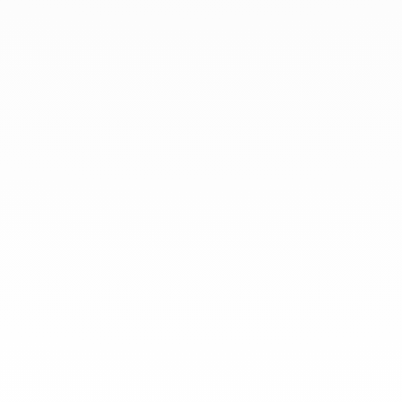
que todo el mundo las lleve a
diario.
info@dinhvan.fr
+33 (0)1 42 86 02 66
dinh van
La Maison
Ayuda
Newsletter
Aviso Legal
Terminos y condiciones de venta
Política de privacidad