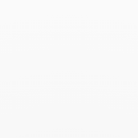
Buscar
BUSC
Publicaciones recientes
Harper's Bazaar- 04.2026
Abril 2026
Madame Figaro - 04.2026
Abril 2026
ELLE - 04.2026
Abril 2026