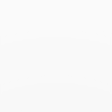
Buscar
BUSC
Publicaciones recientes
Harper's Bazaar- 04.2026
Abril 2026
Madame Figaro - 04.2026
Abril 2026
ELLE - 04.2026
Abril 2026