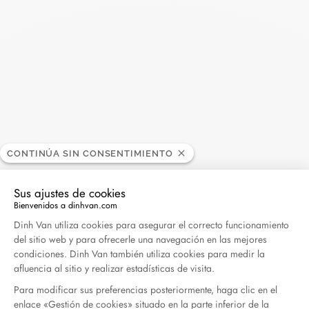
Madame Figaro - 04.2026
Abril 2026
Duel Magazine - 04.2026
Abril 2026
Archivo
CONTINÚA SIN CONSENTIMIENTO
Abril 2026
Marzo 2026
Sus ajustes de cookies
Febrero 2026
Enero 2026
Bienvenidos a dinhvan.com
Plataforma de Gestión de Consentimiento: Persona
Dinh Van utiliza cookies para asegurar el correcto funcionamiento
Octubre 2025
Septiembre 2025
del sitio web y para ofrecerle una navegación en las mejores
Junio 2025
Abril 2025
condiciones. Dinh Van también utiliza cookies para medir la
afluencia al sitio y realizar estadísticas de visita.
Marzo 2025
Febrero 2025
Para modificar sus preferencias posteriormente, haga clic en el
Diciembre 2024
Noviembre 2024
enlace «Gestión de cookies» situado en la parte inferior de la