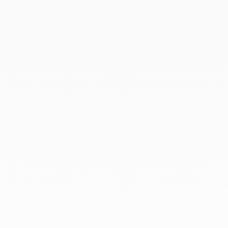
Diciembre 2019
Noviembre 2019
Octubre 2019
Septiembre 2019
Agosto 2019
Julio 2019
Junio 2019
Abril 2019
Marzo 2019
Febrero 2019
Enero 2019
Diciembre 2018
En dinh van llevamos desde 1965
esculpiendo joyas iconoclastas para