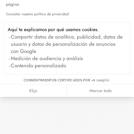
página.
Octubre 2024
Septiembre 2024
Consultar nuestra política de privacidad
Agosto 2024
Julio 2024
Axeptio consent
Junio 2024
Mayo 2024
Aquí te explicamos por qué usamos cookies.
Compartir datos de analítica, publicidad, datos de
Abril 2024
Marzo 2024
usuario y datos de personalización de anuncios
Febrero 2024
Enero 2024
con Google
Medición de audiencia y análisis
Diciembre 2023
Noviembre 2023
Contenido personalizado
Octubre 2023
Septiembre 2023
CONSENTIMIENTOS CERTIFICADOS POR
Agosto 2023
Julio 2023
Elijo
Marcar todo
Junio 2023
Mayo 2023
Abril 2023
Marzo 2023
Febrero 2023
Enero 2023
Diciembre 2022
Noviembre 2022