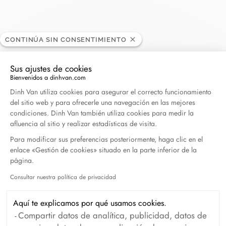
CONTINÚA SIN CONSENTIMIENTO
Roedelsperger
DISTRIBUIDOR
Sus ajustes de cookies
Bienvenidos a dinhvan.com
Plataforma de Gestión de Consentimiento: Persona
Dinh Van utiliza cookies para asegurar el correcto funcionamiento
42, rue des têtes, 68000 Colmar, Francia
del sitio web y para ofrecerle una navegación en las mejores
condiciones. Dinh Van también utiliza cookies para medir la
+33 (0)3 89 41 23 25
afluencia al sitio y realizar estadísticas de visita.
Para modificar sus preferencias posteriormente, haga clic en el
enlace «Gestión de cookies» situado en la parte inferior de la
Obtener itinerario
página.
Consultar nuestra política de privacidad
Axeptio consent
Aquí te explicamos por qué usamos cookies.
Compartir datos de analítica, publicidad, datos de