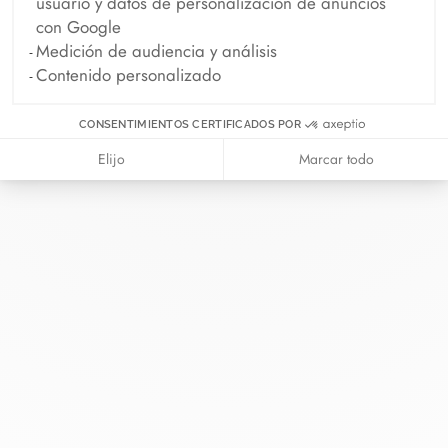
usuario y datos de personalización de anuncios
con Google
Medición de audiencia y análisis
Contenido personalizado
En dinh van llevamos desde 1965
CONSENTIMIENTOS CERTIFICADOS POR
esculpiendo joyas iconoclastas para
Elijo
Marcar todo
que todo el mundo las lleve a
diario.
info@dinhvan.fr
+33 (0)1 42 86 02 66
dinh van
La Maison
Ayuda
Newsletter