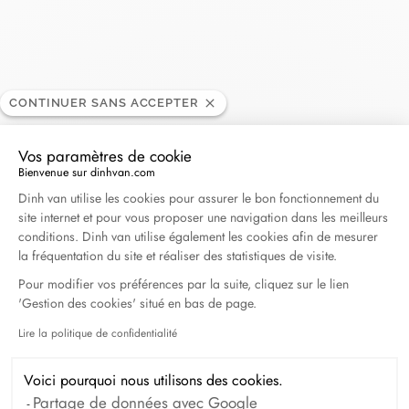
Roedelsperger
CONTINUER SANS ACCEPTER
REVENDEUR
Vos paramètres de cookie
42, rue des têtes, 68000 Colmar, France
Bienvenue sur dinhvan.com
Plateforme de Gestion du Consentement : Personna
Dinh van utilise les cookies pour assurer le bon fonctionnement du
site internet et pour vous proposer une navigation dans les meilleurs
+33 (0)3 89 41 23 25
conditions. Dinh van utilise également les cookies afin de mesurer
la fréquentation du site et réaliser des statistiques de visite.
Obtenir l’itinéraire
Pour modifier vos préférences par la suite, cliquez sur le lien
'Gestion des cookies' situé en bas de page.
Lire la politique de confidentialité
Axeptio consent
Voici pourquoi nous utilisons des cookies.
Partage de données avec Google