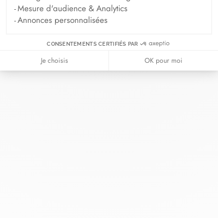
Mesure d'audience & Analytics
Annonces personnalisées
CONSENTEMENTS CERTIFIÉS PAR
Chez dinh van, nous sculptons des
Je choisis
OK pour moi
bijoux iconoclastes pour être portés
tous les jours, par tout le monde,
depuis 1965.
info@dinhvan.fr
+33 (0)1 42 86 02 66
dinh van
La Maison
Aide
Newsletter