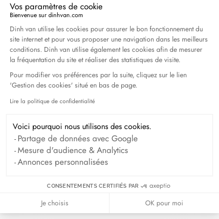
Vos paramètres de cookie
Bienvenue sur dinhvan.com
Plateforme de Gestion du Consentement : Personna
Duel Magazine - 04.2026
Dinh van utilise les cookies pour assurer le bon fonctionnement du
Avril 2026
site internet et pour vous proposer une navigation dans les meilleurs
conditions. Dinh van utilise également les cookies afin de mesurer
la fréquentation du site et réaliser des statistiques de visite.
Pour modifier vos préférences par la suite, cliquez sur le lien
Archives
'Gestion des cookies' situé en bas de page.
Avril 2026
Mars 2026
Lire la politique de confidentialité
Axeptio consent
Février 2026
Janvier 2026
Voici pourquoi nous utilisons des cookies.
Octobre 2025
Septembre 2025
Partage de données avec Google
Mesure d'audience & Analytics
Juin 2025
Avril 2025
Mars 2025
Annonces personnalisées
Février 2025
Décembre 2024
CONSENTEMENTS CERTIFIÉS PAR
Novembre 2024
Octobre 2024
Je choisis
OK pour moi
Septembre 2024
Août 2024