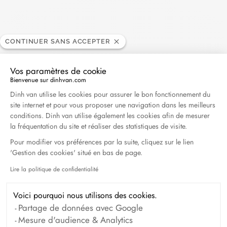
CONTINUER SANS ACCEPTER
Vos paramètres de cookie
Bienvenue sur dinhvan.com
Madame Figaro - Février 2024
Plateforme de Gestion du Consentement : Personna
Dinh van utilise les cookies pour assurer le bon fonctionnement du
site internet et pour vous proposer une navigation dans les meilleurs
conditions. Dinh van utilise également les cookies afin de mesurer
Lire la suite
la fréquentation du site et réaliser des statistiques de visite.
Pour modifier vos préférences par la suite, cliquez sur le lien
Marie Claire - Fevrier 2024
'Gestion des cookies' situé en bas de page.
Février 2024
Lire la politique de confidentialité
Axeptio consent
Voici pourquoi nous utilisons des cookies.
Partage de données avec Google
Mesure d'audience & Analytics