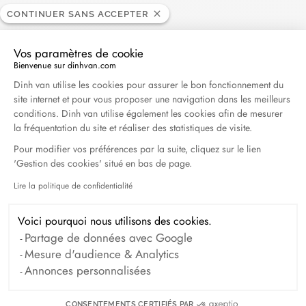
CONTINUER SANS ACCEPTER
Vos paramètres de cookie
Bienvenue sur dinhvan.com
Plateforme de Gestion du Consentement : Personna
Dinh van utilise les cookies pour assurer le bon fonctionnement du
site internet et pour vous proposer une navigation dans les meilleurs
Lire la suite
conditions. Dinh van utilise également les cookies afin de mesurer
la fréquentation du site et réaliser des statistiques de visite.
Harper's Bazaar Corée - Juin
Pour modifier vos préférences par la suite, cliquez sur le lien
2024
'Gestion des cookies' situé en bas de page.
Lire la politique de confidentialité
Axeptio consent
Juin 2024
Voici pourquoi nous utilisons des cookies.
Partage de données avec Google
Mesure d'audience & Analytics
Annonces personnalisées
CONSENTEMENTS CERTIFIÉS PAR