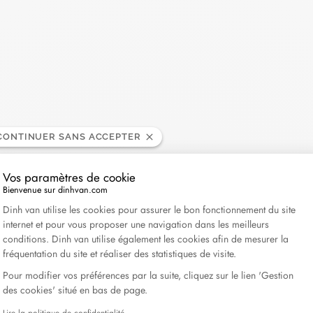
CONTINUER SANS ACCEPTER
Vos paramètres de cookie
Bienvenue sur dinhvan.com
Plateforme de Gestion du Consentement : Personnali
Dinh van utilise les cookies pour assurer le bon fonctionnement du site
internet et pour vous proposer une navigation dans les meilleurs
conditions. Dinh van utilise également les cookies afin de mesurer la
fréquentation du site et réaliser des statistiques de visite.
Pour modifier vos préférences par la suite, cliquez sur le lien 'Gestion
des cookies' situé en bas de page.
Lire la politique de confidentialité
Axeptio consent