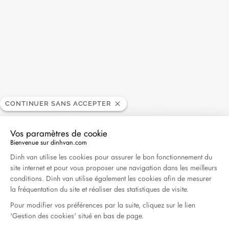
Madame Figaro - 04.2026
Avril 2026
Duel Magazine - 04.2026
Avril 2026
Archives
CONTINUER SANS ACCEPTER
Avril 2026
Mars 2026
Vos paramètres de cookie
Bienvenue sur dinhvan.com
Février 2026
Janvier 2026
Plateforme de Gestion du Consentement : Personna
Dinh van utilise les cookies pour assurer le bon fonctionnement du
Octobre 2025
Septembre 2025
site internet et pour vous proposer une navigation dans les meilleurs
conditions. Dinh van utilise également les cookies afin de mesurer
Juin 2025
Avril 2025
Mars 2025
la fréquentation du site et réaliser des statistiques de visite.
Février 2025
Décembre 2024
Pour modifier vos préférences par la suite, cliquez sur le lien
'Gestion des cookies' situé en bas de page.
Novembre 2024
Octobre 2024