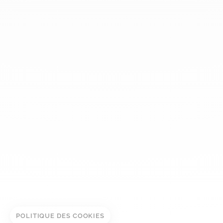
dinh van
La Maison
Aide
Newsletter
Mentions légales
Conditions générales de vente
Politique de confidentialité
Gestion des cookies
© DINH VAN
POLITIQUE DES COOKIES