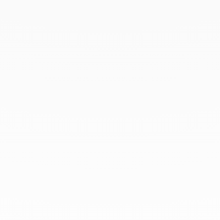
Avril 2019
Mars 2019
Février 2019
Janvier 2019
Décembre 2018
Chez dinh van, nous sculptons des
bijoux iconoclastes pour être portés
tous les jours, par tout le monde,
depuis 1965.
info@dinhvan.fr
+33 (0)1 42 86 02 66