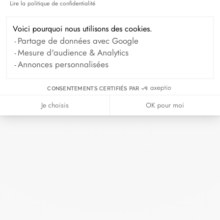
Lire la politique de confidentialité
Axeptio consent
Septembre 2024
Août 2024
Voici pourquoi nous utilisons des cookies.
Juillet 2024
Juin 2024
Mai 2024
Partage de données avec Google
Avril 2024
Mars 2024
Mesure d'audience & Analytics
Annonces personnalisées
Février 2024
Janvier 2024
Décembre 2023
Novembre 2023
CONSENTEMENTS CERTIFIÉS PAR
Octobre 2023
Septembre 2023
Je choisis
OK pour moi
Août 2023
Juillet 2023
Juin 2023
Mai 2023
Avril 2023
Mars 2023
Février 2023
Janvier 2023
Décembre 2022
Novembre 2022
Octobre 2022
Septembre 2022
Août 2022
Juin 2022
Mai 2022